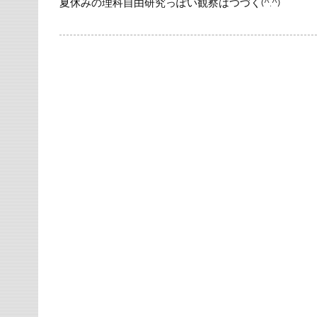
夏休みの理科自由研究っぽい観察はつづく(^.^)