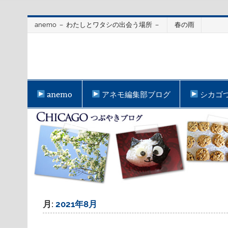
Skip
anemo － わたしとワタシの出会う場所 －
春の雨
to
content
anemo
アネモ編集部ブログ
シカゴ
月:
2021年8月