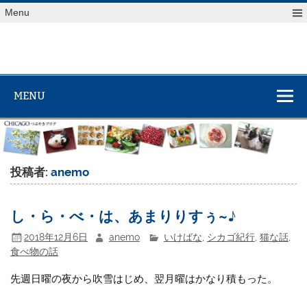
Skip
Menu
to
content
MENU
投稿者:
anemo
し・ら・べ・は、あまりりすぅ~♪
2018年12月6日
anemo
いけばな
,
シカゴ紀行
,
猫な話
,
食べ物の話
先週日曜の夜から吹雪はじめ、翌月曜はかなり積もった。