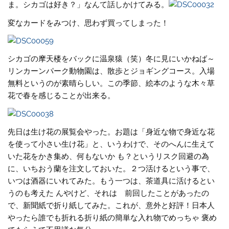
ま。シカゴは好き？」なんて話しかけてみる。
変なカードをみつけ、思わず買ってしまった！
シカゴの摩天楼をバックに温泉猿（笑）冬に見にいかねば～
リンカーンパーク動物園は、散歩とジョギングコース。入場
無料というのが素晴らしい。この季節、絵本のような木々草
花で春を感じることが出来る。
先日は生け花の展覧会やった。お題は「身近な物で身近な花
を使って小さい生け花」と、いうわけで、そのへんに生えて
いた花をかき集め、何もないか も？というリスク回避の為
に、いちおう蘭を注文しておいた。２つ活けるという事で、
いつは酒器にいれてみた。もう一つは、茶道具に活けるとい
うのも考えた んやけど、それは 前回したことがあったの
で、新聞紙で折り紙してみた。これが、意外と好評！日本人
やったら誰でも折れる折り紙の簡単な入れ物でめっちゃ 褒め