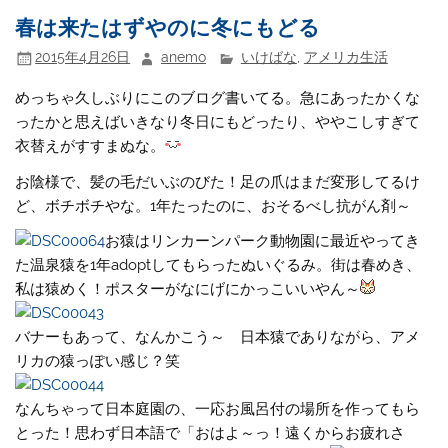
春は来たはずやのに冬にもどる
2015年4月26日
anemo
いけばな
,
アメリカ生活
めっちゃ久しぶりにこのブログ書いてる。急にあったかくな
ったかと思えばいきなり冬日にもどったり、ややこしすぎて
衣替えがすすまぬな。
お陰様で、髪の毛だいぶのびた！足の爪はまだ変形してるけ
ど、ボチボチやな。1年たったのに、おそるべし抗がん剤～
お猿はリンカーンパーク動物園に最近やってき
た温泉猿を1年adoptしてもらったぬいぐるみ。街は春めき、
私は猿めく！ポスターがなにげにかっこいいやん～
バナーもあって、なんかこう～ 日本猿でありながら、アメ
リカの猿っぽい感じ？笑
なんちゃって日本庭園の、一応お風呂付の場所を作ってもら
とった！思わず日本語で「おはよ～っ！遠くからお疲れさ