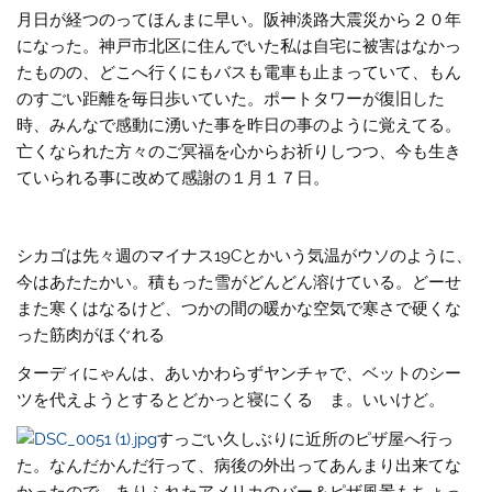
月日が経つのってほんまに早い。阪神淡路大震災から２０年
になった。神戸市北区に住んでいた私は自宅に被害はなかっ
たものの、どこへ行くにもバスも電車も止まっていて、もん
のすごい距離を毎日歩いていた。ポートタワーが復旧した
時、みんなで感動に湧いた事を昨日の事のように覚えてる。
亡くなられた方々のご冥福を心からお祈りしつつ、今も生き
ていられる事に改めて感謝の１月１７日。
シカゴは先々週のマイナス19Cとかいう気温がウソのように、
今はあたたかい。積もった雪がどんどん溶けている。どーせ
また寒くはなるけど、つかの間の暖かな空気で寒さで硬くな
った筋肉がほぐれる
ターディにゃんは、あいかわらずヤンチャで、ベットのシー
ツを代えようとするとどかっと寝にくる
ま。いいけど。
すっごい久しぶりに近所のピザ屋へ行っ
た。なんだかんだ行って、病後の外出ってあんまり出来てな
かったので、ありふれたアメリカのバー＆ピザ風景もちょっ