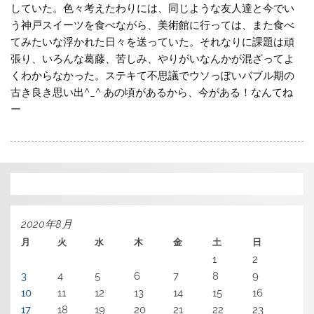
していた。色々考えたわりには、同じような友人達と今でい
う神戸スイーツを食べながら、美術館に行っては、また食べ
てみたいな浮かれた日々を送っていた。それなりに課題は頑
張り、いろんな葛藤、苦しみ、やりがいなんかが混ざってよ
くわからなかった。ステキて不思議でウソっぽいバブル期の
古き良き思い出^_^ あの頃があるから、今がある！なんてね
ー
2020年8月
月
火
水
木
金
土
日
1
2
3
4
5
6
7
8
9
10
11
12
13
14
15
16
17
18
19
20
21
22
23