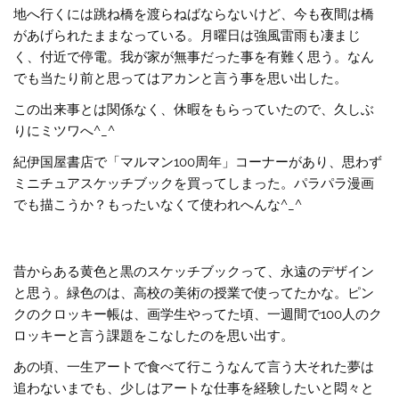
地へ行くには跳ね橋を渡らねばならないけど、今も夜間は橋
があげられたままなっている。月曜日は強風雷雨も凄まじ
く、付近で停電。我が家が無事だった事を有難く思う。なん
でも当たり前と思ってはアカンと言う事を思い出した。
この出来事とは関係なく、休暇をもらっていたので、久しぶ
りにミツワへ^_^
紀伊国屋書店で「マルマン100周年」コーナーがあり、思わず
ミニチュアスケッチブックを買ってしまった。パラパラ漫画
でも描こうか？もったいなくて使われへんな^_^
昔からある黄色と黒のスケッチブックって、永遠のデザイン
と思う。緑色のは、高校の美術の授業で使ってたかな。ピン
クのクロッキー帳は、画学生やってた頃、一週間で100人のク
ロッキーと言う課題をこなしたのを思い出す。
あの頃、一生アートで食べて行こうなんて言う大それた夢は
追わないまでも、少しはアートな仕事を経験したいと悶々と