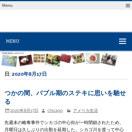
Skip
Menu
to
content
MENU
日:
2020年8月17日
つかの間、バブル期のステキに思いを馳せ
る
2020年8月17日
chicago
アメリカ生活
先週末の略奪事件でシカゴの中心街が一時閉鎖されたため、
月曜日は久しぶりの出勤を延期した。シカゴ川を渡って中心