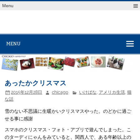
Skip
Menu
to
content
MENU
あったかクリスマス
2015年12月28日
chicago
いけばな
,
アメリカ生活
,
猫
な話
雪のない不思議に生暖かいクリスマスやった。のどかに過ご
せる事に感謝
スマホのクリスマス・フォト・アプリで遊んでしまった。こ
のターディにゃんをみていると、関西人で、ある年齢以上の