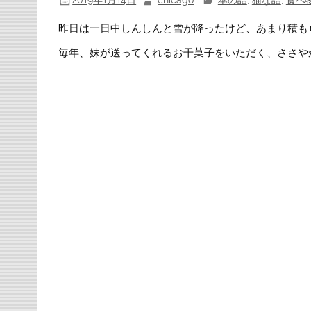
2019年1月14日
chicago
本の話
,
猫な話
,
食べ
昨日は一日中しんしんと雪が降ったけど、あまり積も
毎年、妹が送ってくれるお干菓子をいただく、ささやかな