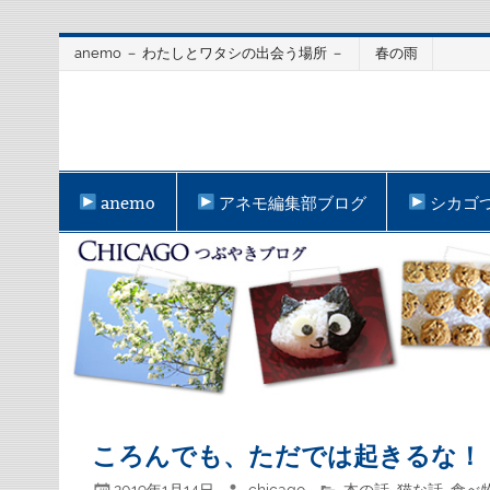
Skip
anemo － わたしとワタシの出会う場所 －
春の雨
to
content
anemo
アネモ編集部ブログ
シカゴ
ころんでも、ただでは起きるな！