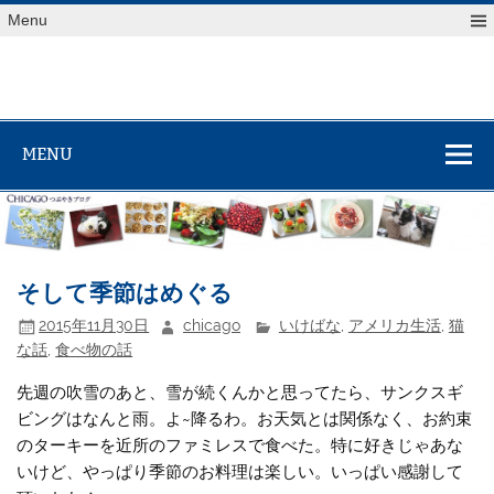
Skip
Menu
to
content
MENU
そして季節はめぐる
2015年11月30日
chicago
いけばな
,
アメリカ生活
,
猫
な話
,
食べ物の話
先週の吹雪のあと、雪が続くんかと思ってたら、サンクスギ
ビングはなんと雨。よ~降るわ。お天気とは関係なく、お約束
のターキーを近所のファミレスで食べた。特に好きじゃあな
いけど、やっぱり季節のお料理は楽しい。いっぱい感謝して