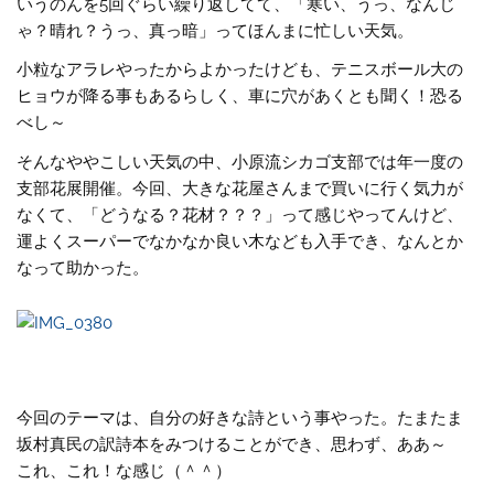
いうのんを5回ぐらい繰り返してて、「寒い、うっ、なんじ
ゃ？晴れ？うっ、真っ暗」ってほんまに忙しい天気。
小粒なアラレやったからよかったけども、テニスボール大の
ヒョウが降る事もあるらしく、車に穴があくとも聞く！恐る
べし～
そんなややこしい天気の中、小原流シカゴ支部では年一度の
支部花展開催。今回、大きな花屋さんまで買いに行く気力が
なくて、「どうなる？花材？？？」って感じやってんけど、
運よくスーパーでなかなか良い木なども入手でき、なんとか
なって助かった。
今回のテーマは、自分の好きな詩という事やった。たまたま
坂村真民の訳詩本をみつけることができ、思わず、ああ～
これ、これ！な感じ（＾＾）