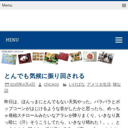
Skip
Menu
to
content
MENU
とんでも気候に振り回される
2016年4月4日
chicago
いけばな
,
アメリカ生活
,
猫な
話
昨日は、ほんっまにとんでもない天気やった。パラパラとポ
ップコーンがはじけるような音がしたかと思ったら、めっち
ゃ発砲スチロールみたいなアラレが降りまくり、いきなり真
っ暗に（汗）そうこうしてたら、いきなり晴れた！。。。と