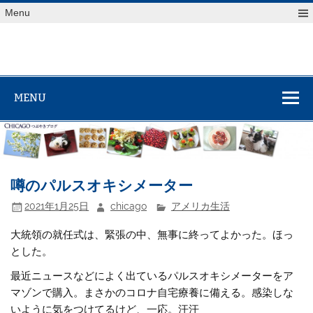
Skip
Menu
to
content
MENU
噂のパルスオキシメーター
2021年1月25日
chicago
アメリカ生活
大統領の就任式は、緊張の中、無事に終ってよかった。ほっ
とした。
最近ニュースなどによく出ているパルスオキシメーターをア
マゾンで購入。まさかのコロナ自宅療養に備える。感染しな
いように気をつけてるけど、一応。汗汗