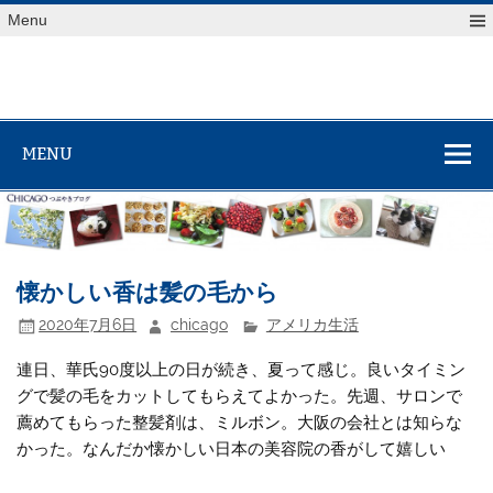
Skip
Menu
to
content
MENU
懐かしい香は髪の毛から
2020年7月6日
chicago
アメリカ生活
連日、華氏90度以上の日が続き、夏って感じ。良いタイミン
グで髪の毛をカットしてもらえてよかった。先週、サロンで
薦めてもらった整髪剤は、ミルボン。大阪の会社とは知らな
かった。なんだか懐かしい日本の美容院の香がして嬉しい