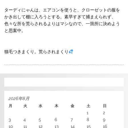
ターディにゃんは、エアコンを使うと、クローゼットの服を
かき出して棚に入ろうとする。素早すぎて捕まえられず、
色々な所を荒らされるよりはマシなので、一箇所に決めよう
と思案中。
猫毛つきまくり。荒らされまくり
2026年8月
月
火
水
木
金
土
日
1
2
3
4
5
6
7
8
9
10
11
12
13
14
15
16