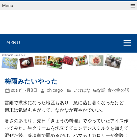
Skip
Menu
to
content
MENU
梅雨みたいやった
2019年7月8日
chicago
いけばな
,
猫な話
,
食べ物の話
雷雨で洪水になった地区もあり、急に蒸し暑くなったけど、
週末は気温もさがって、なかなか爽やかでいい。
暑さのあまり、先日「きょうの料理」でやっていたアイス作
ってみた。生クリームを泡立ててコンデンスミルクを加えて
混ぜた後、冷凍室で固めるだけ。ハマる！カロリーが危険！