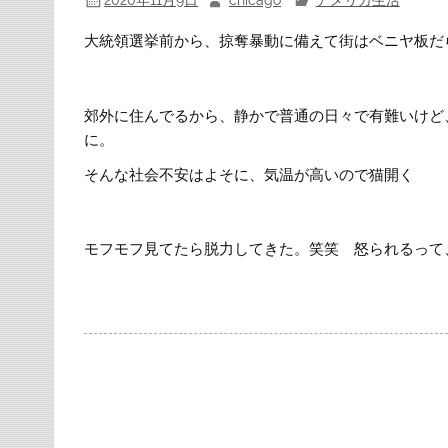
2020年11月9日
chicago
アメリカ生活
大統領選挙前から、掠奪暴動に備えて街はベニヤ板だ
郊外に住んでるから、静かで普通の日々で有難いけど
に。
そんな社会不安はよそに、気温が高いので猫開く
モフモフ見てたら脱力してきた。笑笑 怒られるって