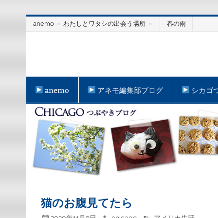
Skip
anemo － わたしとワタシの出会う場所 －
春の雨
to
content
anemo
アネモ編集部ブログ
シカゴ
猫のお腹見てたら