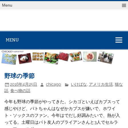
Skip
Menu
to
content
MENU
野球の季節
2016年4月25日
chicago
いけばな
,
アメリカ生活
,
猫な
話
,
食べ物の話
今年も野球の季節がやってきた。シカゴといえばカブスって
感じやけど、パトちゃんはなぜかカブスが嫌いで、ホワイ
ト・ソックスのファン。今年はでだし好調みたいで、熱が入
ってる。土曜日はパト友人のブライアンさんと3人でセルラ