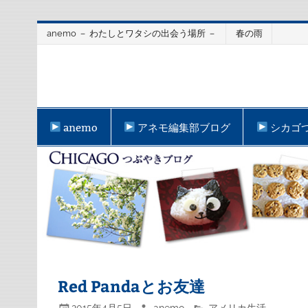
Skip
anemo － わたしとワタシの出会う場所 －
春の雨
to
content
anemo
アネモ編集部ブログ
シカゴ
Red Pandaとお友達