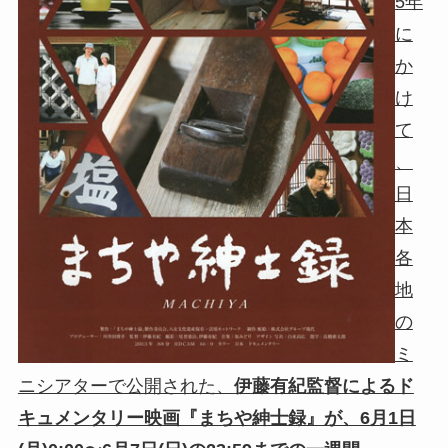
5年
に
か
け
て
、
日
本
各
地
の
ミ
ニシアターで公開された、
伊藤有紀監督によるド
キュメンタリー映画『まちや紳士録』が、6月1日