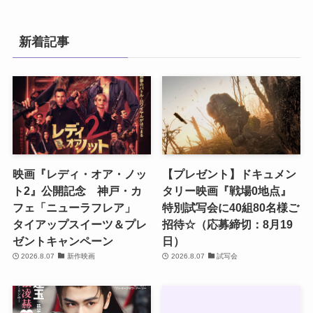
新着記事
映画『レディ・オア・ノッ
【プレゼント】ドキュメン
ト2』公開記念 神戸・カ
タリー映画『戦場0地点』
フェ「ニューラフレア」
特別試写会に40組80名様ご
タイアップスイーツ＆プレ
招待☆（応募締切：8月19
ゼントキャンペーン
日）
2026.8.07
新作映画
2026.8.07
試写会