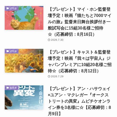
【プレゼント】マイ・ホン監督登
試写会
壇予定！映画『猫たちと7000マイ
ルの旅』監督来日舞台挨拶付き一
般試写会に15組30名様ご招待
☆（応募締切：8月16日）
2026.7.30
【プレゼント】キャスト＆監督登
試写会
壇予定！映画『我々は宇宙人』ジ
ャパンプレミアに10組20名様ご招
待☆（応募締切：8月12日）
2026.7.29
【プレゼント】アン・ハサウェイ
鑑賞券
×ユアン・マクレガー『オークス
トリートの異変』ムビチケオンラ
イン券を3名様に☆【応募締切：8
月9日】