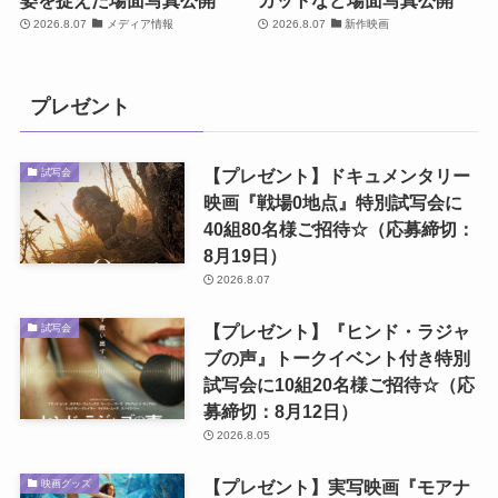
姿を捉えた場面写真公開
カットなど場面写真公開
2026.8.07
メディア情報
2026.8.07
新作映画
プレゼント
【プレゼント】ドキュメンタリー
試写会
映画『戦場0地点』特別試写会に
40組80名様ご招待☆（応募締切：
8月19日）
2026.8.07
【プレゼント】『ヒンド・ラジャ
試写会
ブの声』トークイベント付き特別
試写会に10組20名様ご招待☆（応
募締切：8月12日）
2026.8.05
【プレゼント】実写映画『モアナ
映画グッズ