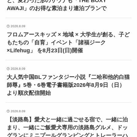
と、変わった形のサウナも「THE BOXY
AWAJI」のお得な素泊まり連泊プランで
2026.8.09
フロムアースキッズ × 地域 × 大学生が創る、子ど
もたちの「自育」イベント「諸福ジーク
×Lifehug」 を8月23日(日)開催
2026.8.09
大人気中国BLファンタジー小説『二哈和他的白猫
師尊』5巻・6巻電子書籍版2026年8月9日（日）
より順次配信開始
2026.8.09
【淡路島】愛犬と一緒に過ごせる宿で、一緒に泊
まり、一緒にご飯愛犬専用の淡路島グルメ、ドッ
グランにミニプールグランピングとトレーラーハ