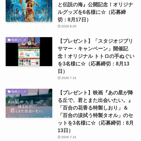
と伝説の海』公開記念！オリジナ
ルグッズを6名様に☆（応募締
切：8月17日）
2026.8.05
【プレゼント】「スタジオジブリ
映画グッズ
サマー・キャンペーン」開催記
念！オリジナル トトロの手ぬぐい
を3名様に☆（応募締切：8月13
日）
2026.7.31
【プレゼント】映画『あの星が降
映画グッズ
る丘で、君とまた出会いたい。』
「百合の花香る特製しおり」＆
「百合の涙拭う特製タオル」のセ
ットを3名様に☆（応募締切：8月
13日）
2026.7.31