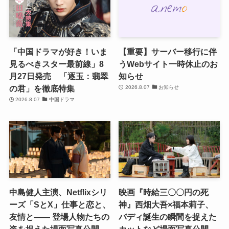
「中国ドラマが好き！いま
【重要】サーバー移行に伴
見るべきスター最前線」8
うWebサイト一時休止のお
月27日発売 「逐玉：翡翠
知らせ
の君」を徹底特集
2026.8.07
お知らせ
2026.8.07
中国ドラマ
中島健人主演、Netflixシリ
映画『時給三〇〇円の死
ーズ「SとX」仕事と恋と、
神』西畑大吾×福本莉子、
友情と―― 登場人物たちの
バディ誕生の瞬間を捉えた