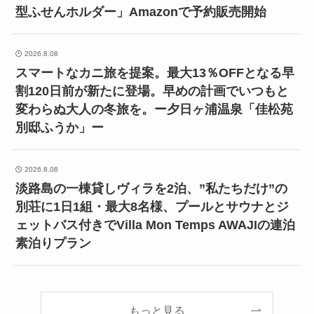
型ふせんホルダー」Amazonで予約販売開始
2026.8.08
スマートなカニ旅を提案。最大13％OFFとなる早
割120日前が新たに登場。早めの計画でいつもと
変わらぬ大人の冬旅を。ー夕日ヶ浦温泉「佳松苑
別邸ふうか」ー
2026.8.08
淡路島の一棟貸しヴィラを2泊、”私たちだけ”の
別荘に1日1組・最大8名様、プールとサウナとジ
ェットバス付きでVilla Mon Temps AWAJIの連泊
素泊りプラン
もっと見る