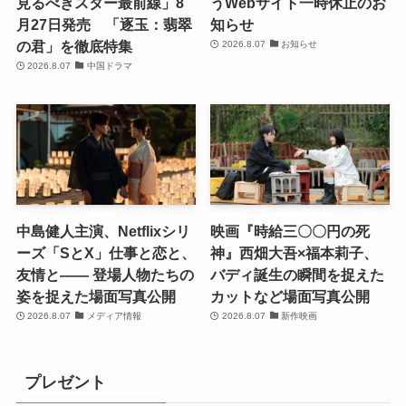
見るべきスター最前線」8
うWebサイト一時休止のお
月27日発売 「逐玉：翡翠
知らせ
の君」を徹底特集
2026.8.07
お知らせ
2026.8.07
中国ドラマ
中島健人主演、Netflixシリ
映画『時給三〇〇円の死
ーズ「SとX」仕事と恋と、
神』西畑大吾×福本莉子、
友情と―― 登場人物たちの
バディ誕生の瞬間を捉えた
姿を捉えた場面写真公開
カットなど場面写真公開
2026.8.07
メディア情報
2026.8.07
新作映画
プレゼント