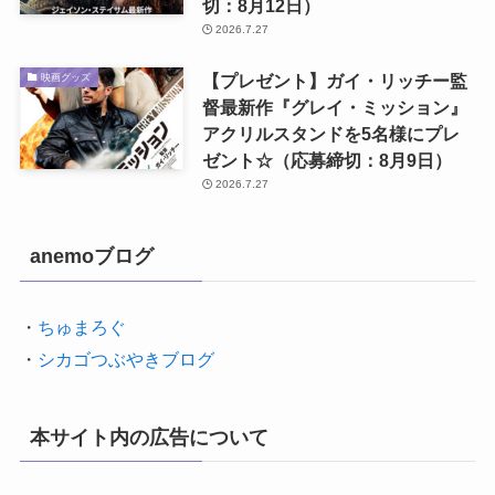
切：8月12日）
2026.7.27
【プレゼント】ガイ・リッチー監
映画グッズ
督最新作『グレイ・ミッション』
アクリルスタンドを5名様にプレ
ゼント☆（応募締切：8月9日）
2026.7.27
anemoブログ
・
ちゅまろぐ
・
シカゴつぶやきブログ
本サイト内の広告について