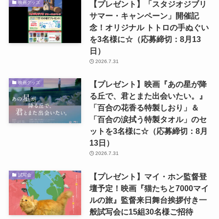
【プレゼント】「スタジオジブリ
映画グッズ
サマー・キャンペーン」開催記
念！オリジナル トトロの手ぬぐい
を3名様に☆（応募締切：8月13
日）
2026.7.31
【プレゼント】映画『あの星が降
映画グッズ
る丘で、君とまた出会いたい。』
「百合の花香る特製しおり」＆
「百合の涙拭う特製タオル」のセ
ットを3名様に☆（応募締切：8月
13日）
2026.7.31
【プレゼント】マイ・ホン監督登
試写会
壇予定！映画『猫たちと7000マイ
ルの旅』監督来日舞台挨拶付き一
般試写会に15組30名様ご招待