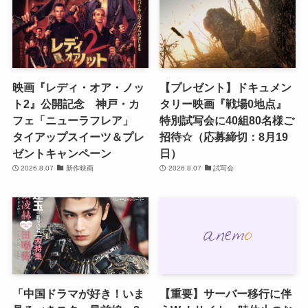
映画『レディ・オア・ノッ
【プレゼント】ドキュメン
ト2』公開記念 神戸・カ
タリー映画『戦場0地点』
フェ「ニューラフレア」
特別試写会に40組80名様ご
タイアップスイーツ＆プレ
招待☆（応募締切：8月19
ゼントキャンペーン
日）
2026.8.07
新作映画
2026.8.07
試写会
「中国ドラマが好き！いま
【重要】サーバー移行に伴