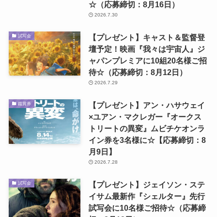
☆（応募締切：8月16日）
2026.7.30
【プレゼント】キャスト＆監督登
試写会
壇予定！映画『我々は宇宙人』ジ
ャパンプレミアに10組20名様ご招
待☆（応募締切：8月12日）
2026.7.29
【プレゼント】アン・ハサウェイ
鑑賞券
×ユアン・マクレガー『オークス
トリートの異変』ムビチケオンラ
イン券を3名様に☆【応募締切：8
月9日】
2026.7.28
【プレゼント】ジェイソン・ステ
試写会
イサム最新作『シェルター』先行
試写会に10名様ご招待☆（応募締