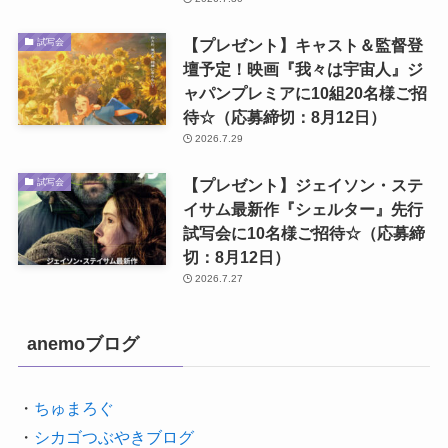
【プレゼント】キャスト＆監督登
試写会
壇予定！映画『我々は宇宙人』ジ
ャパンプレミアに10組20名様ご招
待☆（応募締切：8月12日）
2026.7.29
【プレゼント】ジェイソン・ステ
試写会
イサム最新作『シェルター』先行
試写会に10名様ご招待☆（応募締
切：8月12日）
2026.7.27
anemoブログ
・
ちゅまろぐ
・
シカゴつぶやきブログ