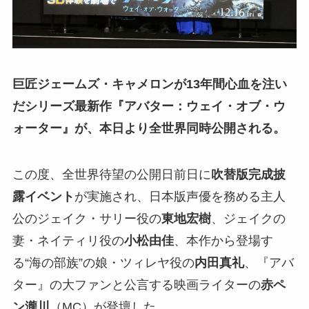
巨匠ジェームズ・キャメロンが13年間心血を注い
だシリーズ最新作『アバター：ウェイ・オブ・ウ
ォーター』が、本日より全世界同時公開される。
この度、全世界待望の公開日前日に
吹替版完成披
露イベント
が実施され、日本版声優を務める主人
公のジェイク・サリー役の
東地宏樹
、ジェイクの
妻・ネイティリ役の
小松由佳
、本作から登場す
る“海の部族”の娘・ツィレヤ役の
内田真礼
、『アバ
ター』の大ファンと公言する映画ライターの
赤ペ
ン瀧川
（MC）が登壇した。