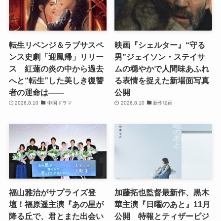
転生リベンジ＆ラブサスペ
映画『シェルター』“守る
ンス史劇「迎鳳帰」リリー
男”ジェイソン・ステイサ
ス 紅蓮の炎の中から過去
ムの穏やかで人間味あふれ
へと“転生”した美しき復讐
る表情を捉えた新場面写真
者の運命は――
公開
2026.8.10
中国ドラマ
2026.8.10
新作映画
福山雅治がサプライズ登
加藤拓也監督最新作、黒木
壇！福原遥主演『あの星が
華主演『日曜のあと』11月
降る丘で、君とまた出会い
公開 特報とティザービジ