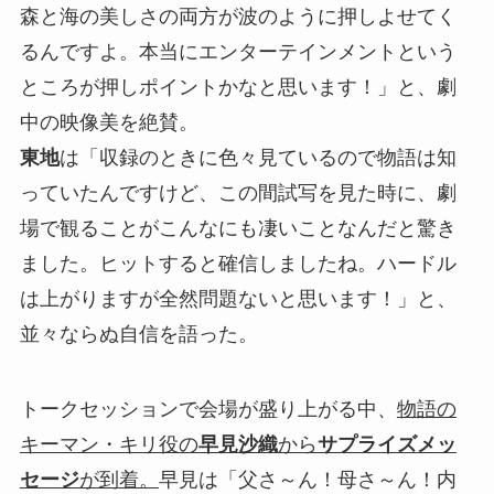
森と海の美しさの両方が波のように押しよせてく
るんですよ。本当にエンターテインメントという
ところが押しポイントかなと思います！」と、劇
中の映像美を絶賛。
東地
は「収録のときに色々見ているので物語は知
っていたんですけど、この間試写を見た時に、劇
場で観ることがこんなにも凄いことなんだと驚き
ました。ヒットすると確信しましたね。ハードル
は上がりますが全然問題ないと思います！」と、
並々ならぬ自信を語った。
トークセッションで会場が盛り上がる中、
物語の
キーマン・キリ役の
早見沙織
から
サプライズメッ
セージ
が到着。
早見は「父さ～ん！母さ～ん！内