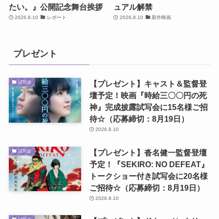
たい。』公開記念舞台挨拶
ュアル解禁
2026.8.10
レポート
2026.8.10
新作映画
プレゼント
【プレゼント】キャスト＆監督登
試写会
壇予定！映画『時給三〇〇円の死
神』完成披露試写会に15名様ご招
待☆（応募締切：8月19日）
2026.8.10
【プレゼント】沓名健一監督登壇
試写会
予定！『SEKIRO: NO DEFEAT』
トークショー付き試写会に20名様
ご招待☆（応募締切：8月19日）
2026.8.10