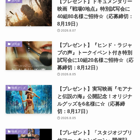
【プレゼント】ドキュメンタリー
試写会
映画『戦場0地点』特別試写会に
40組80名様ご招待☆（応募締切：
8月19日）
2026.8.07
【プレゼント】『ヒンド・ラジャ
試写会
ブの声』トークイベント付き特別
試写会に10組20名様ご招待☆（応
募締切：8月12日）
2026.8.05
【プレゼント】実写映画『モアナ
映画グッズ
と伝説の海』公開記念！オリジナ
ルグッズを6名様に☆（応募締
切：8月17日）
2026.8.05
【プレゼント】「スタジオジブリ
映画グッズ