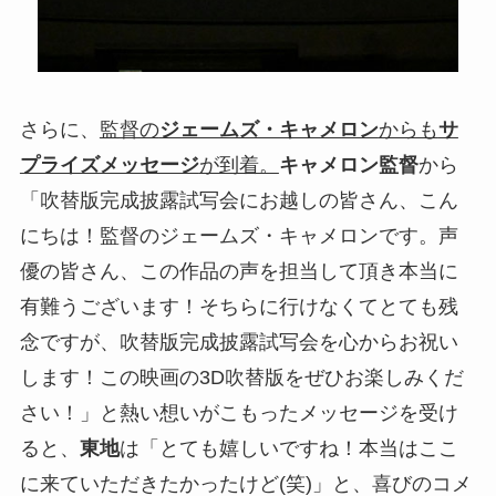
さらに、
監督の
ジェームズ・キャメロン
からも
サ
プライズメッセージ
が到着。
キャメロン監督
から
「吹替版完成披露試写会にお越しの皆さん、こん
にちは！監督のジェームズ・キャメロンです。声
優の皆さん、この作品の声を担当して頂き本当に
有難うございます！そちらに行けなくてとても残
念ですが、吹替版完成披露試写会を心からお祝い
します！この映画の3D吹替版をぜひお楽しみくだ
さい！」と熱い想いがこもったメッセージを受け
ると、
東地
は「とても嬉しいですね！本当はここ
に来ていただきたかったけど(笑)」と、喜びのコメ