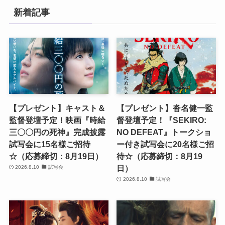
新着記事
【プレゼント】キャスト＆
【プレゼント】沓名健一監
監督登壇予定！映画『時給
督登壇予定！『SEKIRO:
三〇〇円の死神』完成披露
NO DEFEAT』トークショ
試写会に15名様ご招待
ー付き試写会に20名様ご招
☆（応募締切：8月19日）
待☆（応募締切：8月19
日）
2026.8.10
試写会
2026.8.10
試写会