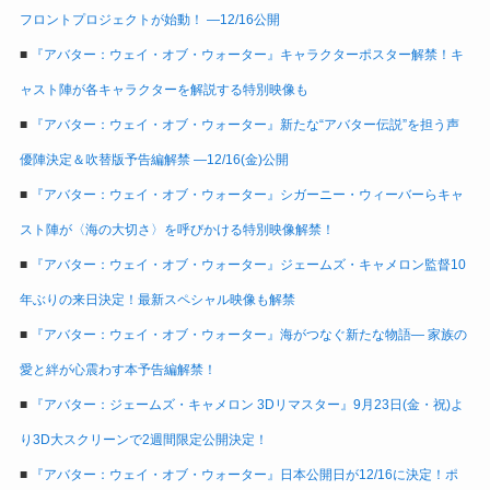
フロントプロジェクトが始動！ ―12/16公開
■
『アバター：ウェイ・オブ・ウォーター』キャラクターポスター解禁！キ
ャスト陣が各キャラクターを解説する特別映像も
■
『アバター：ウェイ・オブ・ウォーター』新たな“アバター伝説”を担う声
優陣決定＆吹替版予告編解禁 ―12/16(金)公開
■
『アバター：ウェイ・オブ・ウォーター』シガーニー・ウィーバーらキャ
スト陣が〈海の大切さ〉を呼びかける特別映像解禁！
■
『アバター：ウェイ・オブ・ウォーター』ジェームズ・キャメロン監督10
年ぶりの来日決定！最新スペシャル映像も解禁
■
『アバター：ウェイ・オブ・ウォーター』海がつなぐ新たな物語― 家族の
愛と絆が心震わす本予告編解禁！
■
『アバター：ジェームズ・キャメロン 3Dリマスター』9月23日(金・祝)よ
り3D大スクリーンで2週間限定公開決定！
■
『アバター：ウェイ・オブ・ウォーター』日本公開日が12/16に決定！ポ