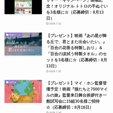
サマー・キャンペーン」開催記
念！オリジナル トトロの手ぬぐい
を3名様に☆（応募締切：8月13
日）
2026.7.31
【プレゼント】映画『あの星が降
映画グッズ
る丘で、君とまた出会いたい。』
「百合の花香る特製しおり」＆
「百合の涙拭う特製タオル」のセ
ットを3名様に☆（応募締切：8月
13日）
2026.7.31
【プレゼント】マイ・ホン監督登
試写会
壇予定！映画『猫たちと7000マイ
ルの旅』監督来日舞台挨拶付き一
般試写会に15組30名様ご招待
☆（応募締切：8月16日）
2026.7.30