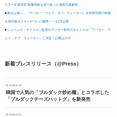
スター&“超現実”映像体験を切り取った場面写真解禁
■
舞台は海へ…『アバター：ウェイ・オブ・ウォーター』全世界待望の特報
＆海外版ポスターがついに解禁！ ―12月公開
■
ジェームズ・キャメロン監督のアバター新作のタイトルが『アバター：ウ
ェイ・オブ・ウォーター』に決定！公開は12月
新着プレスリリース（@Press）
2026.8.10
韓国で人気の「ブルダック炒め麺」とコラボした
「ブルダックチーズハットグ」を新発売
2026.8.10