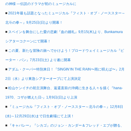
の神様 ―伝説のドラマが初のミュージカルに
■
2021年最も話題となったミュージカル『フィスト・オブ・ノーススター～
北斗の拳～』9月25日(日)より開幕！
■
スペインを舞台にした愛の悲劇『血の婚礼』9月15(木)より、Bunkamura
シアターコクーンにて開幕！
■
この夏、新たな冒険の旅へでかけよう！ブロードウェイミュージカル『ピ
ーター・パン』7月23日(土) より遂に開幕
■
アダム・クーパー特別来日！『SINGIN’IN THE RAIN〜雨に唄えば〜』2月
2日（水）より東急シアターオーブにて上演決定
■
松山ケンイチの初主演舞台、返還直前の沖縄に生きる人々を描く『hana-
1970、コザが燃えた日-』1月9日(日)より上演
■
『ミュージカル『フィスト・オブ・ノーススター～北斗の拳～』12月8日
(水)～12月29日(水)まで日生劇場にて上演！
■
『キャバレー』『シカゴ』のジョン・カンダー＆フレッド・エブが贈る、