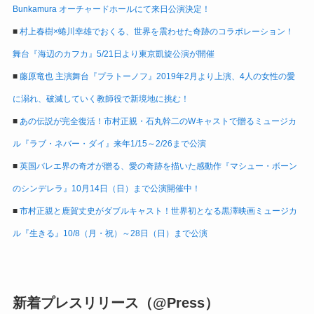
Bunkamura オーチャードホールにて来日公演決定！
■
村上春樹×蜷川幸雄でおくる、世界を震わせた奇跡のコラボレーション！
舞台『海辺のカフカ』5/21日より東京凱旋公演が開催
■
藤原竜也 主演舞台『プラトーノフ』2019年2月より上演、4人の女性の愛
に溺れ、破滅していく教師役で新境地に挑む！
■
あの伝説が完全復活！市村正親・石丸幹二のWキャストで贈るミュージカ
ル『ラブ・ネバー・ダイ』来年1/15～2/26まで公演
■
英国バレエ界の奇才が贈る、愛の奇跡を描いた感動作『マシュー・ボーン
のシンデレラ』10月14日（日）まで公演開催中！
■
市村正親と鹿賀丈史がダブルキャスト！世界初となる黒澤映画ミュージカ
ル『生きる』10/8（月・祝）～28日（日）まで公演
新着プレスリリース（@Press）