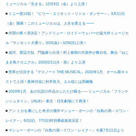
ミュージカル『生きる』10月9日（金）より上演！
■
トニー賞10冠！『ビリー・エリオット～リトル・ダンサー～』9月11日
（金）開幕！このミュージカルは、人生を変える ━━
■
待望の再々演決定！アンドリュー・ロイド＝ウェバーの超大作ミュージカ
ル『サンセット大通り』3/20(金)～3/29(日)上演！
■
成河、渡辺大知、門脇麦ら出演！村上春樹の代表作が舞台化、舞台『ねじ
まき鳥クロニクル』2020/2/11(火・祝）より上演
■
世界が注目する『デスノート THE MUSICAL』2020年1月、オール新キャ
ストで上演！夜神月役に村井良大、エル役には髙橋颯
■
2020年1月、あの伝説の作品がふたたび蘇る――ミュージカル「フランケ
ンシュタイン」1/8(水)～東京・日生劇場にて再演！
■
アン ミカを虜にした奇才の傑作マシュー・ボーンの『白鳥の湖～スワン・
レイク～』6/2(日)、7/7(日)特別番組放送決定！
■
マシュー・ボーンの『白鳥の湖～スワン・レイク～』今夏7月21日より