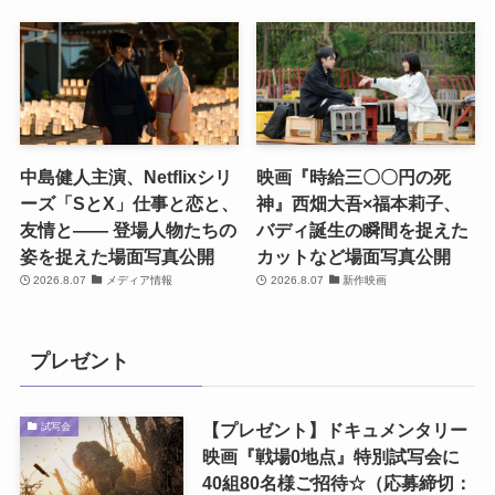
中島健人主演、Netflixシリ
映画『時給三〇〇円の死
ーズ「SとX」仕事と恋と、
神』西畑大吾×福本莉子、
友情と―― 登場人物たちの
バディ誕生の瞬間を捉えた
姿を捉えた場面写真公開
カットなど場面写真公開
2026.8.07
メディア情報
2026.8.07
新作映画
プレゼント
【プレゼント】ドキュメンタリー
試写会
映画『戦場0地点』特別試写会に
40組80名様ご招待☆（応募締切：