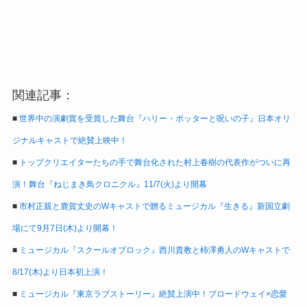
関連記事：
■
世界中の演劇賞を受賞した舞台『ハリー・ポッターと呪いの子』日本オリ
ジナルキャストで絶賛上映中！
■
トップクリエイターたちの手で舞台化された村上春樹の代表作がついに再
演！舞台『ねじまき鳥クロニクル』11/7(火)より開幕
■
市村正親と鹿賀丈史のWキャストで贈るミュージカル『生きる』新国立劇
場にて9月7日(木)より開幕！
■
ミュージカル『スクールオブロック』西川貴教と柿澤勇人のWキャストで
8/17(木)より日本初上演！
■
ミュージカル『東京ラブストーリー』絶賛上演中！ブロードウェイ×恋愛