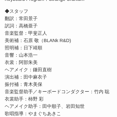
◆スタッフ
翻訳：常田景子
訳詞：高橋亜子
音楽監督：甲斐正人
美術補：石原 敬（BLANk R&D)
照明補：日下靖順
音響：山本浩一
衣裳：阿部朱美
ヘアメイク：鎌田直樹
演出補：田中麻衣子
振付補：青木美保
音楽監督助手／キーボードコンダクター：竹内 聡
衣裳助手：柿野 彩
ヘアメイク助手：田中順子、岩田知世
歌唱指導：やまぐちあきこ