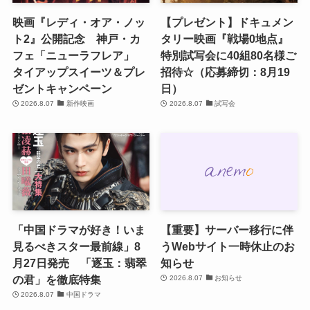
映画『レディ・オア・ノッ
【プレゼント】ドキュメン
ト2』公開記念 神戸・カ
タリー映画『戦場0地点』
フェ「ニューラフレア」
特別試写会に40組80名様ご
タイアップスイーツ＆プレ
招待☆（応募締切：8月19
ゼントキャンペーン
日）
2026.8.07
新作映画
2026.8.07
試写会
「中国ドラマが好き！いま
【重要】サーバー移行に伴
見るべきスター最前線」8
うWebサイト一時休止のお
月27日発売 「逐玉：翡翠
知らせ
の君」を徹底特集
2026.8.07
お知らせ
2026.8.07
中国ドラマ