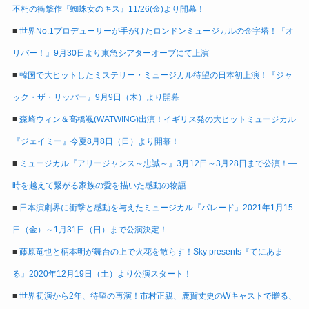
不朽の衝撃作『蜘蛛女のキス』11/26(金)より開幕！
■
世界No.1プロデューサーが手がけたロンドンミュージカルの金字塔！『オ
リバー！』9月30日より東急シアターオーブにて上演
■
韓国で大ヒットしたミステリー・ミュージカル待望の日本初上演！『ジャ
ック・ザ・リッパー』9月9日（木）より開幕
■
森崎ウィン＆髙橋颯(WATWING)出演！イギリス発の大ヒットミュージカル
『ジェイミー』今夏8月8日（日）より開幕！
■
ミュージカル『アリージャンス～忠誠～』3月12日～3月28日まで公演！―
時を越えて繋がる家族の愛を描いた感動の物語
■
日本演劇界に衝撃と感動を与えたミュージカル『パレード』2021年1月15
日（金）～1月31日（日）まで公演決定！
■
藤原竜也と柄本明が舞台の上で火花を散らす！Sky presents『てにあま
る』2020年12月19日（土）より公演スタート！
■
世界初演から2年、待望の再演！市村正親、鹿賀丈史のWキャストで贈る、