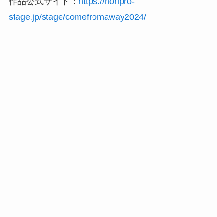
作品公式サイト：
https://horipro-
stage.jp/stage/comefromaway2024/