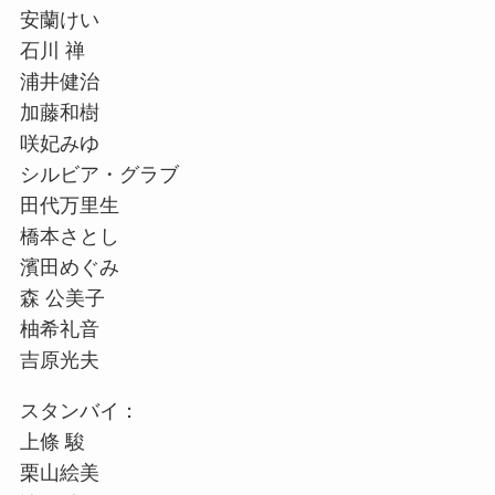
安蘭けい
石川 禅
浦井健治
加藤和樹
咲妃みゆ
シルビア・グラブ
田代万里生
橋本さとし
濱田めぐみ
森 公美子
柚希礼音
吉原光夫
スタンバイ：
上條 駿
栗山絵美