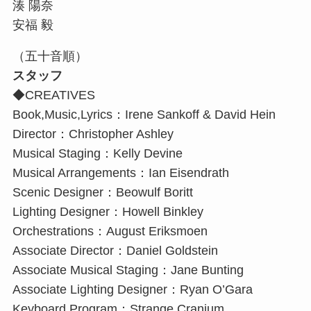
湊 陽奈
安福 毅
（五十音順）
スタッフ
◆CREATIVES
Book,Music,Lyrics：Irene Sankoff & David Hein
Director：Christopher Ashley
Musical Staging：Kelly Devine
Musical Arrangements：Ian Eisendrath
Scenic Designer：Beowulf Boritt
Lighting Designer：Howell Binkley
Orchestrations：August Eriksmoen
Associate Director：Daniel Goldstein
Associate Musical Staging：Jane Bunting
Associate Lighting Designer：Ryan O’Gara
Keyboard Program：Strange Cranium