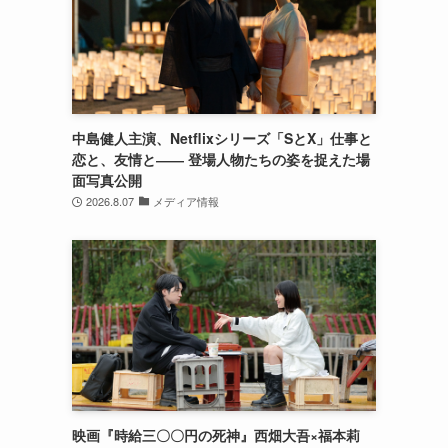
中島健人主演、Netflixシリーズ「SとX」仕事と
恋と、友情と―― 登場人物たちの姿を捉えた場
面写真公開
2026.8.07
メディア情報
映画『時給三〇〇円の死神』西畑大吾×福本莉