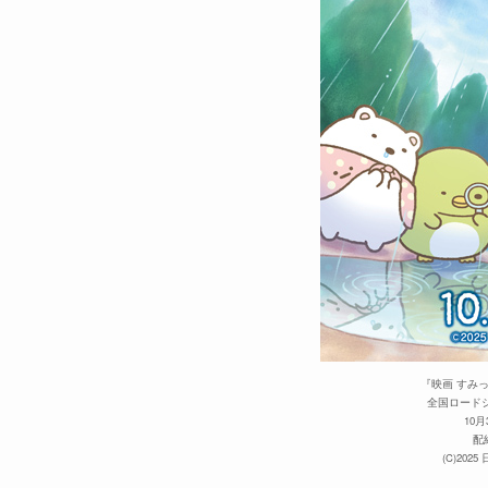
『映画 すみ
全国ロード
10
配
(C)20