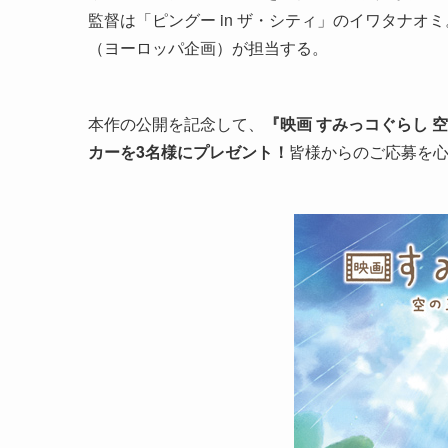
監督は「ピングー in ザ・シティ」のイワタナオ
（ヨーロッパ企画）が担当する。
本作の公開を記念して、
『映画 すみっコぐらし 
カーを
3名様
にプレゼント！
皆様からのご応募を