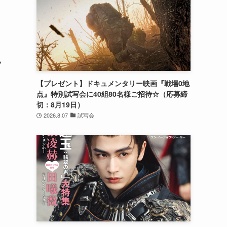
ッ
【プレゼント】ドキュメンタリー映画『戦場0地
点』特別試写会に40組80名様ご招待☆（応募締
切：8月19日）
2026.8.07
試写会