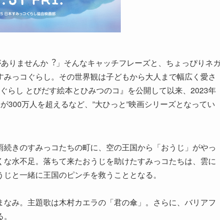
がありませんか︖」そんなキャッチフレーズと、ちょっぴりネ
すみっコぐらし。その世界観は⼦どもから⼤⼈まで幅広く愛さ
コぐらし とびだす絵本とひみつのコ』を公開して以来、2023年
が300万⼈を超えるなど、”⼤ひっと”映画シリーズとなってい
雨続きのすみっコたちの町に、空の王国から「おうじ」がやっ
くな⽔不⾜。落ちて来たおうじを助けたすみっコたちは、雲に
うじと一緒に王国のピンチを救うこととなる。
まなみ。主題歌は⽊村カエラの「君の傘」。さらに、バリアフ
る。