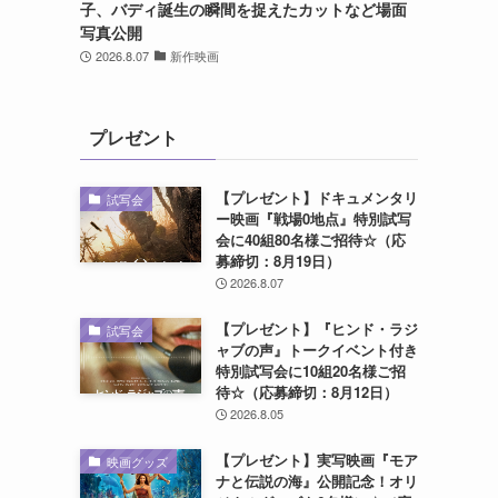
子、バディ誕生の瞬間を捉えたカットなど場面
写真公開
2026.8.07
新作映画
プレゼント
【プレゼント】ドキュメンタリ
試写会
ー映画『戦場0地点』特別試写
会に40組80名様ご招待☆（応
募締切：8月19日）
2026.8.07
【プレゼント】『ヒンド・ラジ
試写会
ャブの声』トークイベント付き
特別試写会に10組20名様ご招
待☆（応募締切：8月12日）
2026.8.05
【プレゼント】実写映画『モア
映画グッズ
ナと伝説の海』公開記念！オリ