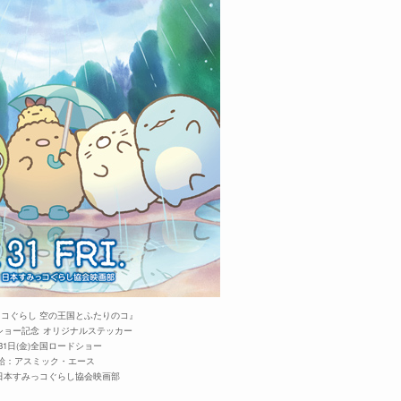
っコぐらし 空の王国とふたりのコ』
ショー記念
オリジナルステッカー
月31日(金)全国ロードショー
給：アスミック・エース
25 日本すみっコぐらし協会映画部