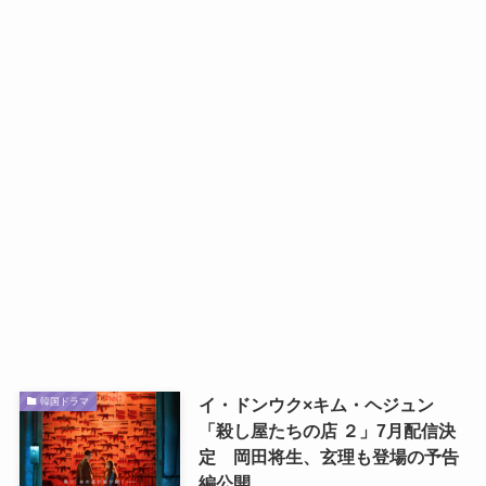
イ・ドンウク×キム・ヘジュン
韓国ドラマ
「殺し屋たちの店 ２」7月配信決
定 岡田将生、玄理も登場の予告
編公開