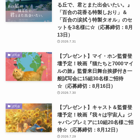
る丘で、君とまた出会いたい。』
「百合の花香る特製しおり」＆
「百合の涙拭う特製タオル」のセ
ットを3名様に☆（応募締切：8月
13日）
2026.7.31
【プレゼント】マイ・ホン監督登
試写会
壇予定！映画『猫たちと7000マイ
ルの旅』監督来日舞台挨拶付き一
般試写会に15組30名様ご招待
☆（応募締切：8月16日）
2026.7.30
【プレゼント】キャスト＆監督登
試写会
壇予定！映画『我々は宇宙人』ジ
ャパンプレミアに10組20名様ご招
待☆（応募締切：8月12日）
2026.7.29