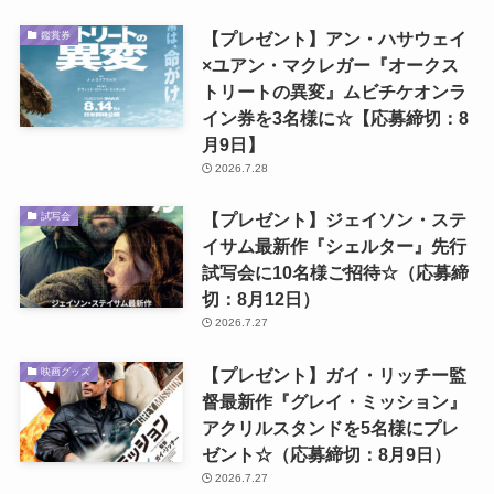
【プレゼント】アン・ハサウェイ
鑑賞券
×ユアン・マクレガー『オークス
トリートの異変』ムビチケオンラ
イン券を3名様に☆【応募締切：8
月9日】
2026.7.28
【プレゼント】ジェイソン・ステ
試写会
イサム最新作『シェルター』先行
試写会に10名様ご招待☆（応募締
切：8月12日）
2026.7.27
【プレゼント】ガイ・リッチー監
映画グッズ
督最新作『グレイ・ミッション』
アクリルスタンドを5名様にプレ
ゼント☆（応募締切：8月9日）
2026.7.27