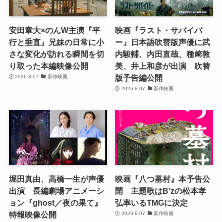
安田章大×のんW主演『平
映画『ラスト・サバイバ
行と垂直』兄妹の日常に小
ー』日本語吹替版声優に武
さな変化が訪れる瞬間を切
内駿輔、内田直哉、種﨑敦
り取った本編映像公開
美、井上和彦が出演 吹替
版予告編公開
2026.8.07
新作映画
2026.8.07
新作映画
堀田真由、高橋一生が声優
映画『八つ墓村』本予告公
出演 長編劇場アニメーシ
開 主題歌はB’zの松本孝
ョン『ghost／夜の果て』
弘率いるTMGに決定
特報映像公開
2026.8.07
新作映画