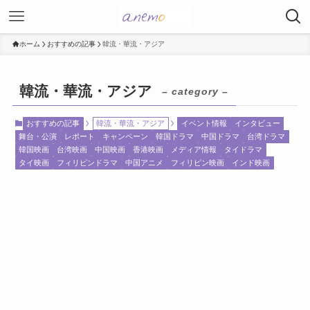
ホーム
おすすめの記事
韓流・華流・アジア
韓流・華流・アジア
– category –
おすすめの記事
韓流・華流・アジア
イベント情報
インタビュー
舞台・公演
レポート
キャンペーン
韓国ドラマ
中国ドラマ
台湾ドラマ
韓国映画
台湾映画
中国映画
香港映画
メディア情報
タイドラマ
タイ映画
フィリピンドラマ
中国アニメ
フィリピン映画
インド映画