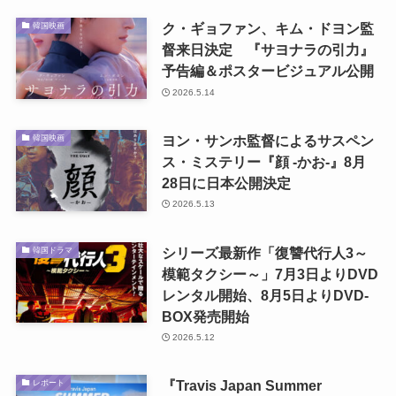
ク・ギョファン、キム・ドヨン監
韓国映画
督来日決定 『サヨナラの引力』
予告編＆ポスタービジュアル公開
2026.5.14
ヨン・サンホ監督によるサスペン
韓国映画
ス・ミステリー『顔 -かお-』8月
28日に日本公開決定
2026.5.13
シリーズ最新作「復讐代行人3～
韓国ドラマ
模範タクシー～」7月3日よりDVD
レンタル開始、8月5日よりDVD-
BOX発売開始
2026.5.12
『Travis Japan Summer
レポート