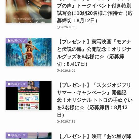
ブの声』トークイベント付き特別
試写会に10組20名様ご招待☆（応
募締切：8月12日）
2026.8.05
【プレゼント】実写映画『モアナ
映画グッズ
と伝説の海』公開記念！オリジナ
ルグッズを6名様に☆（応募締
切：8月17日）
2026.8.05
【プレゼント】「スタジオジブリ
映画グッズ
サマー・キャンペーン」開催記
念！オリジナル トトロの手ぬぐい
を3名様に☆（応募締切：8月13
日）
2026.7.31
【プレゼント】映画『あの星が降
映画グッズ