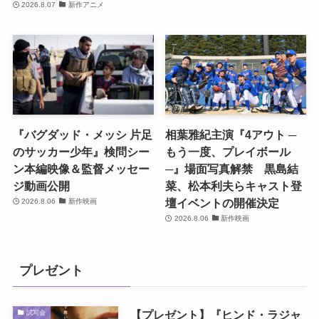
2026.8.07
新作アニメ
『バグダッド・メッシ 片足
相葉雅紀主演『4アウト ─
のサッカー少年』検問シー
もう一度、プレイボール
ン本編映像＆監督メッセー
─』場面写真解禁 黒島結
ジ動画公開
菜、松本利夫らキャスト登
壇イベントの開催決定
2026.8.06
新作映画
2026.8.06
新作映画
プレゼント
【プレゼント】『ヒンド・ラジャ
試写会