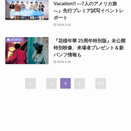
Vacation!! ―7人のアメリカ旅
―』先行プレミア試写イベントレ
ポート
2026.5.01
『花様年華 25周年特別版』未公開
香港映画
特別映像、来場者プレゼント＆新
パンフ情報も
2026.4.28
1
...
3
4
5
...
342