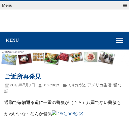
Skip
Menu
to
content
MENU
ご近所再発見
2015年6月7日
chicago
いけばな
,
アメリカ生活
,
猫な
話
通勤で毎朝通る道に一重の薔薇が（＾＾）八重でない薔薇も
かわいいな～なんか健気