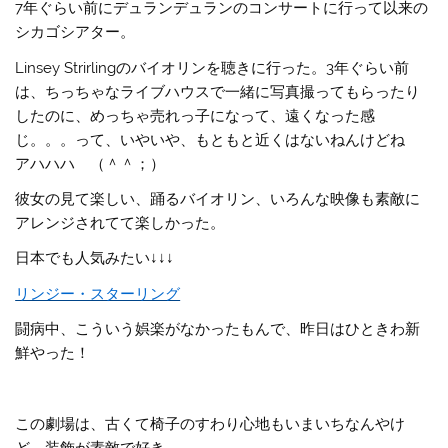
7年ぐらい前にデュランデュランのコンサートに行って以来の
シカゴシアター。
Linsey Strirlingのバイオリンを聴きに行った。3年ぐらい前
は、ちっちゃなライブハウスで一緒に写真撮ってもらったり
したのに、めっちゃ売れっ子になって、遠くなった感
じ。。。って、いやいや、もともと近くはないねんけどね
アハハハ （＾＾；）
彼女の見て楽しい、踊るバイオリン、いろんな映像も素敵に
アレンジされてて楽しかった。
日本でも人気みたい↓↓↓
リンジー・スターリング
闘病中、こういう娯楽がなかったもんで、昨日はひときわ新
鮮やった！
この劇場は、古くて椅子のすわり心地もいまいちなんやけ
ど、装飾が素敵で好き