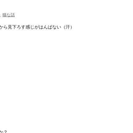
行
,
猫な話
から見下ろす感じがはんぱない（汗）
か？