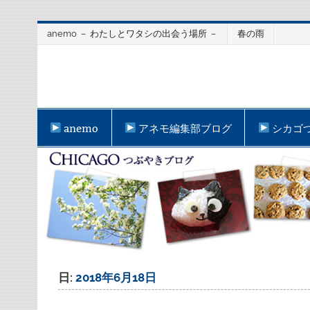
Skip
anemo － わたしとワタシの出会う場所 －
春の雨
to
content
anemo
アネモ編集部ブログ
シカゴ
日:
2018年6月18日