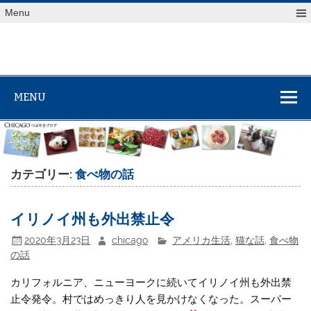
Skip
Menu
to
content
MENU
カテゴリー:
食べ物の話
イリノイ州も外出禁止令
2020年3月23日
chicago
アメリカ生活
,
猫な話
,
食べ物
の話
カリフォルニア、ニューヨークに続いてイリノイ州も外出禁
止令発令。村ではめっきり人を見かけなくなった。スーパー