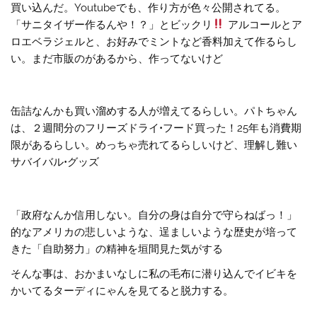
買い込んだ。Youtubeでも、作り方が色々公開されてる。
「サニタイザー作るんや！？」とビックリ
アルコールとア
ロエベラジェルと、お好みでミントなど香料加えて作るらし
い。まだ市販のがあるから、作ってないけど
缶詰なんかも買い溜めする人が増えてるらしい。パトちゃん
は、２週間分のフリーズドライ•フード買った！25年も消費期
限があるらしい。めっちゃ売れてるらしいけど、理解し難い
サバイバル•グッズ
「政府なんか信用しない。自分の身は自分で守らねばっ！」
的なアメリカの悲しいような、逞ましいような歴史が培って
きた「自助努力」の精神を垣間見た気がする
そんな事は、おかまいなしに私の毛布に潜り込んでイビキを
かいてるターディにゃんを見てると脱力する。