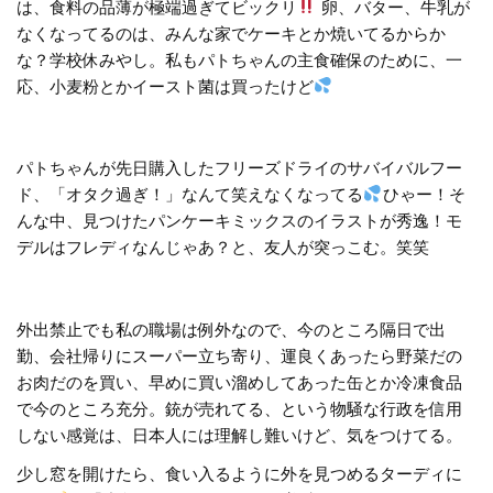
は、食料の品薄が極端過ぎてビックリ
卵、バター、牛乳が
なくなってるのは、みんな家でケーキとか焼いてるからか
な？学校休みやし。私もパトちゃんの主食確保のために、一
応、小麦粉とかイースト菌は買ったけど
パトちゃんが先日購入したフリーズドライのサバイバルフー
ド、「オタク過ぎ！」なんて笑えなくなってる
ひゃー！そ
んな中、見つけたパンケーキミックスのイラストが秀逸！モ
デルはフレディなんじゃあ？と、友人が突っこむ。笑笑
外出禁止でも私の職場は例外なので、今のところ隔日で出
勤、会社帰りにスーパー立ち寄り、運良くあったら野菜だの
お肉だのを買い、早めに買い溜めしてあった缶とか冷凍食品
で今のところ充分。銃が売れてる、という物騒な行政を信用
しない感覚は、日本人には理解し難いけど、気をつけてる。
少し窓を開けたら、食い入るように外を見つめるターディに