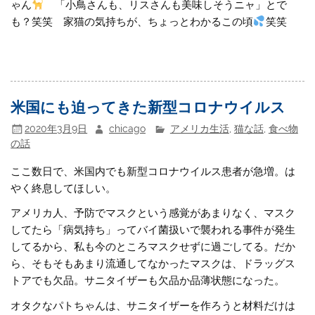
ゃん
「小鳥さんも、リスさんも美味しそうニャ」とで
も？笑笑 家猫の気持ちが、ちょっとわかるこの頃
笑笑
米国にも迫ってきた新型コロナウイルス
2020年3月9日
chicago
アメリカ生活
,
猫な話
,
食べ物
の話
ここ数日で、米国内でも新型コロナウイルス患者が急増。は
やく終息してほしい。
アメリカ人、予防でマスクという感覚があまりなく、マスク
してたら「病気持ち」ってバイ菌扱いで襲われる事件が発生
してるから、私も今のところマスクせずに過ごしてる。だか
ら、そもそもあまり流通してなかったマスクは、ドラッグス
トアでも欠品。サニタイザーも欠品か品薄状態になった。
オタクなパトちゃんは、サニタイザーを作ろうと材料だけは