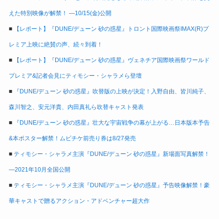
えた特別映像が解禁！ ―10/15(金)公開
■
【レポート】『DUNE/デューン 砂の惑星』トロント国際映画祭IMAX(R)プ
レミア上映に絶賛の声、続々到着！
■
【レポート】『DUNE/デューン 砂の惑星』ヴェネチア国際映画祭ワールド
プレミア&記者会見にティモシー・シャラメら登壇
■
『DUNE/デューン 砂の惑星』吹替版の上映が決定！入野自由、皆川純子、
森川智之、安元洋貴、内田真礼ら吹替キャスト発表
■
『DUNE/デューン 砂の惑星』壮大な宇宙戦争の幕が上がる…日本版本予告
&本ポスター解禁！ムビチケ前売り券は8/27発売
■
ティモシー・シャラメ主演『DUNE/デューン 砂の惑星』新場面写真解禁！
―2021年10月全国公開
■
ティモシー・シャラメ主演『DUNE/デューン 砂の惑星』予告映像解禁！豪
華キャストで贈るアクション・アドベンチャー超大作