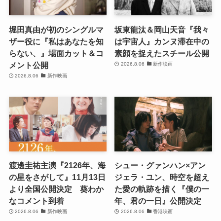
堀田真由が初のシングルマ
坂東龍汰＆岡山天音『我々
ザー役に『私はあなたを知
は宇宙人』カンヌ滞在中の
らない、』場面カット＆コ
素顔を捉えたスチール公開
メント公開
2026.8.06
新作映画
2026.8.06
新作映画
渡邊圭祐主演『2126年、海
シュー・グァンハン×アン
の星をさがして』11月13日
ジェラ・ユン、時空を超え
より全国公開決定 葵わか
た愛の軌跡を描く『僕の一
なコメント到着
年、君の一日』公開決定
2026.8.06
新作映画
2026.8.06
香港映画