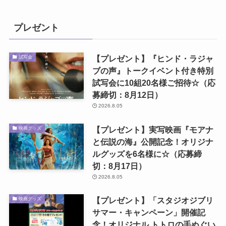
プレゼント
【プレゼント】『ヒンド・ラジャ
試写会
ブの声』トークイベント付き特別
試写会に10組20名様ご招待☆（応
募締切：8月12日）
2026.8.05
【プレゼント】実写映画『モアナ
映画グッズ
と伝説の海』公開記念！オリジナ
ルグッズを6名様に☆（応募締
切：8月17日）
2026.8.05
【プレゼント】「スタジオジブリ
映画グッズ
サマー・キャンペーン」開催記
念！オリジナル トトロの手ぬぐい