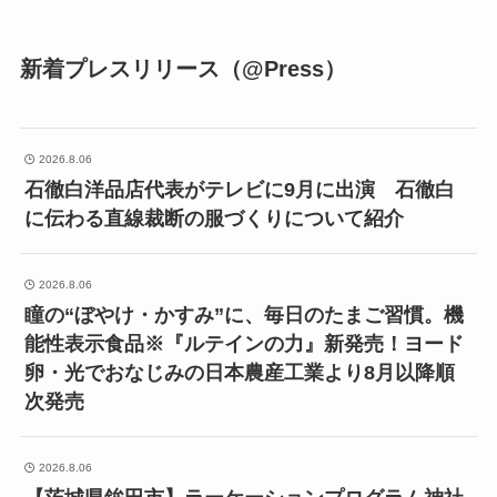
新着プレスリリース（@Press）
2026.8.06
石徹白洋品店代表がテレビに9月に出演 石徹白
に伝わる直線裁断の服づくりについて紹介
2026.8.06
瞳の“ぼやけ・かすみ”に、毎日のたまご習慣。機
能性表示食品※『ルテインの力』新発売！ヨード
卵・光でおなじみの日本農産工業より8月以降順
次発売
2026.8.06