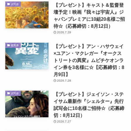
【プレゼント】キャスト＆監督登
試写会
壇予定！映画『我々は宇宙人』ジ
ャパンプレミアに10組20名様ご招
待☆（応募締切：8月12日）
2026.7.29
【プレゼント】アン・ハサウェイ
鑑賞券
×ユアン・マクレガー『オークス
トリートの異変』ムビチケオンラ
イン券を3名様に☆【応募締切：8
月9日】
2026.7.28
【プレゼント】ジェイソン・ステ
試写会
イサム最新作『シェルター』先行
試写会に10名様ご招待☆（応募締
切：8月12日）
2026.7.27