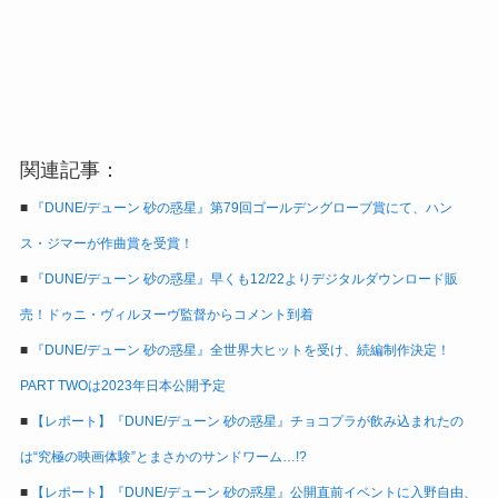
関連記事：
■
『DUNE/デューン 砂の惑星』第79回ゴールデングローブ賞にて、ハン
ス・ジマーが作曲賞を受賞！
■
『DUNE/デューン 砂の惑星』早くも12/22よりデジタルダウンロード販
売！ドゥニ・ヴィルヌーヴ監督からコメント到着
■
『DUNE/デューン 砂の惑星』全世界大ヒットを受け、続編制作決定！
PART TWOは2023年日本公開予定
■
【レポート】『DUNE/デューン 砂の惑星』チョコプラが飲み込まれたの
は“究極の映画体験”とまさかのサンドワーム…!?
■
【レポート】『DUNE/デューン 砂の惑星』公開直前イベントに入野自由、