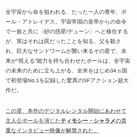
全宇宙から命を狙われる、たった一人の青年、ポ
ール・アトレイデス。宇宙帝国の皇帝からの命令
で一族と共に〈砂の惑星/デューン〉へと移住する
が、実はそれは罠だったことを知る。父を殺さ
れ、巨大なサンドワームが襲い来るその星で、未
来が“視える”能力を持ち合わせたポールは、全宇宙
の未来のために立ち上がる、全米をはじめ34ヵ国
で初登場No.1を記録した驚異のSFアクション超大
作だ。
この度、本作のデジタルレンタル開始にあわせて
主人公ポールを演じた
ティモシー・シャラメ
の貴
重なインタビュー映像が解禁された。