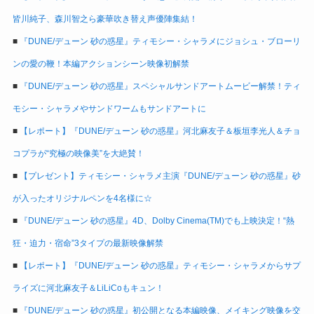
皆川純子、森川智之ら豪華吹き替え声優陣集結！
■
『DUNE/デューン 砂の惑星』ティモシー・シャラメにジョシュ・ブローリ
ンの愛の鞭！本編アクションシーン映像初解禁
■
『DUNE/デューン 砂の惑星』スペシャルサンドアートムービー解禁！ティ
モシー・シャラメやサンドワームもサンドアートに
■
【レポート】『DUNE/デューン 砂の惑星』河北麻友子＆板垣李光人＆チョ
コプラが“究極の映像美”を大絶賛！
■
【プレゼント】ティモシー・シャラメ主演『DUNE/デューン 砂の惑星』砂
が入ったオリジナルペンを4名様に☆
■
『DUNE/デューン 砂の惑星』4D、Dolby Cinema(TM)でも上映決定！“熱
狂・迫力・宿命”3タイプの最新映像解禁
■
【レポート】『DUNE/デューン 砂の惑星』ティモシー・シャラメからサプ
ライズに河北麻友子＆LiLiCoもキュン！
■
『DUNE/デューン 砂の惑星』初公開となる本編映像、メイキング映像を交