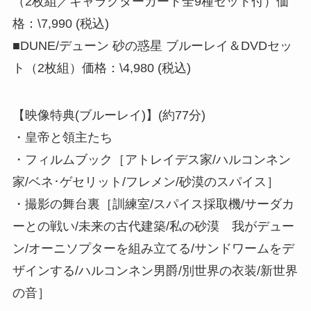
（2枚組／キャラクターカード全9種セット付）価
格：\7,990 (税込)
■DUNE/デューン 砂の惑星 ブルーレイ＆DVDセッ
ト（2枚組）価格：\4,980 (税込)
【映像特典(ブルーレイ)】(約77分)
・皇帝と領主たち
・フィルムブック［アトレイデス家/ハルコンネン
家/ベネ･ゲセリット/フレメン/砂漠のスパイス］
・撮影の舞台裏［訓練室/スパイス採取機/サーダカ
ーとの戦い/未来の古代建築/私の砂漠 我がデュー
ン/オーニソプターを組み立てる/サンドワームをデ
ザインする/ハルコンネン男爵/別世界の衣装/新世界
の音］