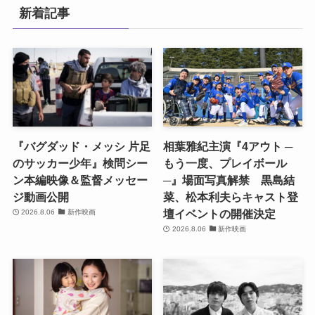
新着記事
『バグダッド・メッシ 片足
相葉雅紀主演『4アウト ─
のサッカー少年』検問シー
もう一度、プレイボール
ン本編映像＆監督メッセー
─』場面写真解禁 黒島結
ジ動画公開
菜、松本利夫らキャスト登
壇イベントの開催決定
2026.8.06
新作映画
2026.8.06
新作映画