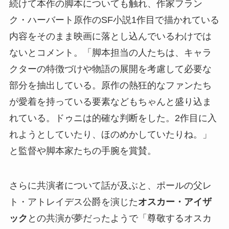
続けて本作の脚本についても触れ、作家フラン
ク・ハーバート原作のSF小説1作目で描かれている
内容をそのまま映画に落とし込んでいるわけでは
ないとコメント。「脚本担当の人たちは、キャラ
クターの特徴づけや物語の展開を考慮して必要な
部分を抽出している。原作の熱狂的なファンたち
が愛着を持っている要素などもちゃんと盛り込ま
れている。ドゥニは的確な判断をした。2作目に入
れようとしていたり、ほのめかしていたりね。」
と監督や脚本家たちの手腕を賞賛。
さらに共演者について話が及ぶと、ポールの父レ
ト・アトレイデス公爵を演じた
オスカー・アイザ
ック
との共演が夢だったようで「尊敬するオスカ