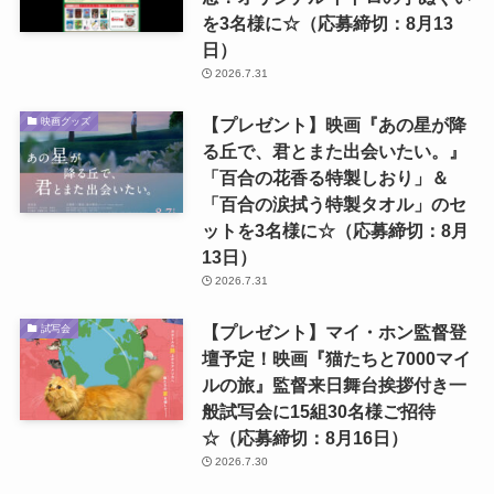
を3名様に☆（応募締切：8月13
日）
2026.7.31
【プレゼント】映画『あの星が降
映画グッズ
る丘で、君とまた出会いたい。』
「百合の花香る特製しおり」＆
「百合の涙拭う特製タオル」のセ
ットを3名様に☆（応募締切：8月
13日）
2026.7.31
【プレゼント】マイ・ホン監督登
試写会
壇予定！映画『猫たちと7000マイ
ルの旅』監督来日舞台挨拶付き一
般試写会に15組30名様ご招待
☆（応募締切：8月16日）
2026.7.30