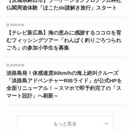
【茨城県鉾田市】ラーケーションプログラム神社
仏閣周遊体験「ほこたde謎解き旅行」スタート
2026.8.06
【テレビ新広島】海の恵みに感謝するココロを育
むフィッシングツアー「わんぱく釣りごろつられ
ごろ」の参加小学生を募集
2026.8.06
淡路島発！体感速度80km/hの海上絶叫クルーズ
「淡路島アドベンチャーRIBライド」が公式HPを
全面リニューアル！～スマホで即予約完了の「ス
マート設計」へ刷新～
もっと見る