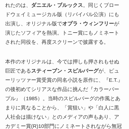
れたのは、
ダニエル・ブルックス
。同じくブロー
ドウェイミュージカル版（リバイバル公演）にも
出演し、オリジナル版で
オプラ・ウィンフリー
が
演じたソフィアを熱演。トニー賞にもノミネート
された同役を、再度スクリーンで披露する。
本作のオリジナルは、今では押しも押されもせぬ
巨匠である
スティーブン・スピルバーグ
が、ピュ
ーリッツァー賞受賞の同名小説を原作に、『E.T.』
の後初めてシリアスな作品に挑んだ『カラーパー
プル』（1985）。当時のスピルバーグの作風とあ
まりに異なることから、「賞狙い」や「白人に黒
人社会は描けない」とのメディアの声もあり、ア
カデミー賞(R)10部門にノミネートされながら無冠