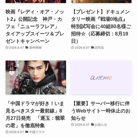
映画『レディ・オア・ノッ
【プレゼント】ドキュメン
ト2』公開記念 神戸・カ
タリー映画『戦場0地点』
フェ「ニューラフレア」
特別試写会に40組80名様ご
タイアップスイーツ＆プレ
招待☆（応募締切：8月19
ゼントキャンペーン
日）
2026.8.07
新作映画
2026.8.07
試写会
「中国ドラマが好き！いま
【重要】サーバー移行に伴
見るべきスター最前線」8
うWebサイト一時休止のお
月27日発売 「逐玉：翡翠
知らせ
の君」を徹底特集
2026.8.07
お知らせ
2026.8.07
中国ドラマ