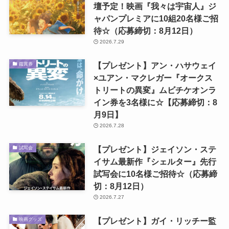
壇予定！映画『我々は宇宙人』ジ
ャパンプレミアに10組20名様ご招
待☆（応募締切：8月12日）
2026.7.29
【プレゼント】アン・ハサウェイ
鑑賞券
×ユアン・マクレガー『オークス
トリートの異変』ムビチケオンラ
イン券を3名様に☆【応募締切：8
月9日】
2026.7.28
【プレゼント】ジェイソン・ステ
試写会
イサム最新作『シェルター』先行
試写会に10名様ご招待☆（応募締
切：8月12日）
2026.7.27
【プレゼント】ガイ・リッチー監
映画グッズ