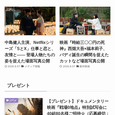
中島健人主演、Netflixシリ
映画『時給三〇〇円の死
ーズ「SとX」仕事と恋と、
神』西畑大吾×福本莉子、
友情と―― 登場人物たちの
バディ誕生の瞬間を捉えた
姿を捉えた場面写真公開
カットなど場面写真公開
2026.8.07
メディア情報
2026.8.07
新作映画
プレゼント
【プレゼント】ドキュメンタリー
試写会
映画『戦場0地点』特別試写会に
40組80名様ご招待☆（応募締切：