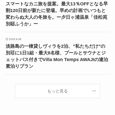
スマートなカニ旅を提案。最大13％OFFとなる早
割120日前が新たに登場。早めの計画でいつもと
変わらぬ大人の冬旅を。ー夕日ヶ浦温泉「佳松苑
別邸ふうか」ー
2026.8.08
淡路島の一棟貸しヴィラを2泊、”私たちだけ”の
別荘に1日1組・最大8名様、プールとサウナとジ
ェットバス付きでVilla Mon Temps AWAJIの連泊
素泊りプラン
もっと見る