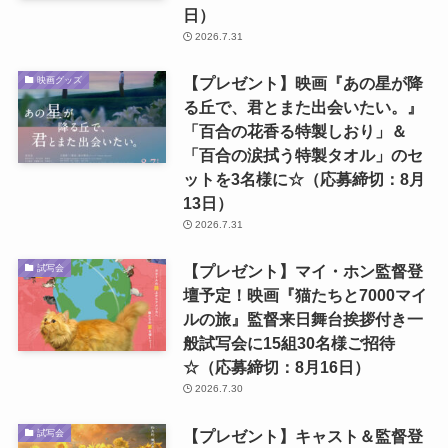
日）
2026.7.31
【プレゼント】映画『あの星が降
映画グッズ
る丘で、君とまた出会いたい。』
「百合の花香る特製しおり」＆
「百合の涙拭う特製タオル」のセ
ットを3名様に☆（応募締切：8月
13日）
2026.7.31
【プレゼント】マイ・ホン監督登
試写会
壇予定！映画『猫たちと7000マイ
ルの旅』監督来日舞台挨拶付き一
般試写会に15組30名様ご招待
☆（応募締切：8月16日）
2026.7.30
【プレゼント】キャスト＆監督登
試写会