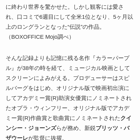
に終わり世界を驚かせた。しかし観客には愛さ
れ、口コミで6週目にして全米1位となり、5ヶ月以
上のロングランとなった“伝説”の作品。
（BOXOFFICE Mojo調べ）
そんな記録よりも記憶に残る名作『カラーパープ
ル』が38年の時を経て、ミュージカル映画として
スクリーンによみがえる。プロデューサーはスピ
ルバーグをはじめ、オリジナル版で映画初出演に
してアカデミー賞(R)助演女優賞にノミネートされ
たオプラ・ウィンフリー、オリジナル版でアカデ
ミー賞(R)作曲賞と歌曲賞にノミネートされた
クイ
ンシー・ジョーンズ
らが務め、新鋭
ブリッツ・バ
ザウーレ
が監督に抜擢。