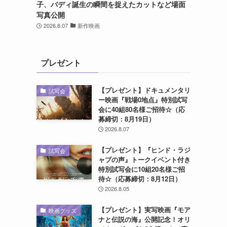
子、バディ誕生の瞬間を捉えたカットなど場面
写真公開
2026.8.07
新作映画
プレゼント
【プレゼント】ドキュメンタリ
試写会
ー映画『戦場0地点』特別試写
会に40組80名様ご招待☆（応
募締切：8月19日）
2026.8.07
【プレゼント】『ヒンド・ラジ
試写会
ャブの声』トークイベント付き
特別試写会に10組20名様ご招
待☆（応募締切：8月12日）
2026.8.05
【プレゼント】実写映画『モア
映画グッズ
ナと伝説の海』公開記念！オリ