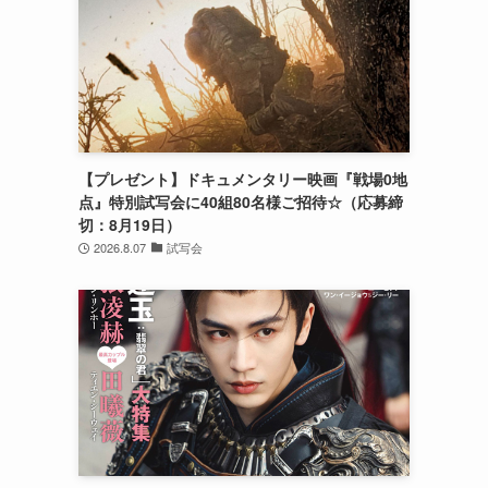
【プレゼント】ドキュメンタリー映画『戦場0地
点』特別試写会に40組80名様ご招待☆（応募締
切：8月19日）
2026.8.07
試写会