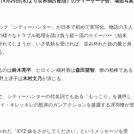
』（4月25日(木)より世界独占配信）のティーザー予告、場面写真
ミック「シティーハンター」が日本で初めて実写化。物語の主人
の様々なトラブル処理を請け負う超一流のスイーパー（始末
外れてしまうが、いざ依頼を受ければ、並み外れた銃の腕と身
る。
るのは
鈴木亮平
、ヒロイン 槇村香は
森田望智
、獠の相棒である
野上冴子は
木村文乃
が演じる。
で、シティーハンターの代名詞でもある「もっこり」を連呼し
イイ・キレッキレの怒涛のガンアクションを披露する冴羽獠が
れた「XYZ 妹をさがしてください」というメッセージを受