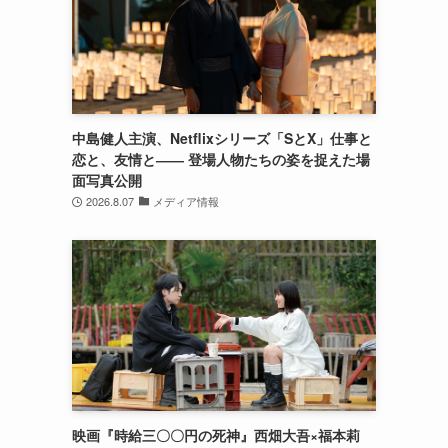
中島健人主演、Netflixシリーズ「SとX」仕事と
恋と、友情と―― 登場人物たちの姿を捉えた場
面写真公開
2026.8.07
メディア情報
映画『時給三〇〇円の死神』西畑大吾×福本莉