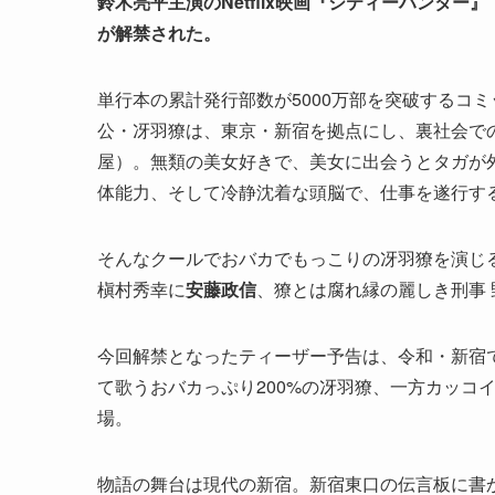
鈴木亮平主演のNetflix映画『シティーハンター
が解禁された。
単行本の累計発行部数が5000万部を突破するコ
公・冴羽獠は、東京・新宿を拠点にし、裏社会で
屋）。無類の美女好きで、美女に出会うとタガが
体能力、そして冷静沈着な頭脳で、仕事を遂行す
そんなクールでおバカでもっこりの冴羽獠を演じ
槇村秀幸に
安藤政信
、獠とは腐れ縁の麗しき刑事 
今回解禁となったティーザー予告は、令和・新宿
て歌うおバカっぷり200%の冴羽獠、一方カッコ
場。
物語の舞台は現代の新宿。新宿東口の伝言板に書か