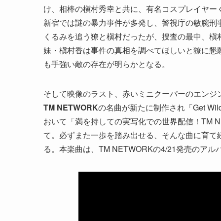
け、相棒の槇村秀幸と共に、有名コスプレイヤー
新宿では謎の暴力事件が多発し、警視庁の敏腕刑
くるみを追う獠と槇村だったが、捜査の最中、槇
妹・槇村香は事件の真相を調べてほしいと獠に懇
も手強い敵の存在が明らかとなる。
そして映像のラスト、赤いミニクーパーのエンジ
TM NETWORK
の名曲が新たに制作され「Get Wild
おいて「満を持しての実写化での世界配信！TM NE
て。必ずまた一歩を踏み出せる、そんな曲に育て
る。本楽曲は、TM NETWORKの4/21発売のア