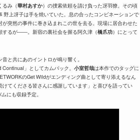
くるみ（
華村あすか
）の捜索依頼を請け負った冴羽獠。その頃
事 野上冴子は手を焼いていた。息の合ったコンビネーションで
村が突然の事件に巻き込まれこの世を去る。現場に居合わせた
願するが――。新宿の裏社会を握る阿久津（
橋爪功
）にとって
ン音と共にあのイントロが鳴り響く。
 Continual」としてカムバック。
小室哲哉
は本作でのタッグに
TWORKのGet Wildがエンディング曲として寄り添えるなん
続けてくださる皆さんに感謝しています」と喜びを語ってい
ルバムにも収録予定。