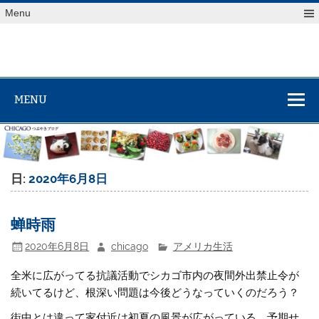
Skip
Menu
to
content
MENU
日:
2020年6月8日
蝉時雨
2020年6月8日
chicago
アメリカ生活
全米に広がってる抗議活動でシカゴ市内の夜間外出禁止令が
続いてるけど、根深い問題は今後どうなっていくのだろう？
街中とは違って家付近は初夏の風景が広がっている。予期せ