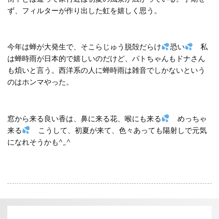
ず、フィルターが作り出した虹を嬉しく思う。
今年は蝉が大発生で、そこらじゅう脱殻だらけ
恐い
私
は蝉時雨が日本的で嬉しいのだけど、パトちゃんもドナさん
も煩いと言う。西洋系の人に蝉時雨は雑音でしかないという
のはホンマやった。
窓から来る良い香は、鼻に来る花、喉にも来る
めっちゃ
来る
こうして、初夏が来て、色々あっても陽射しで元気
になれそうかも^_^