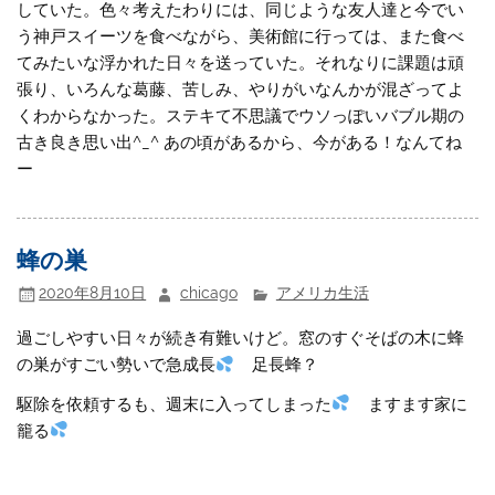
していた。色々考えたわりには、同じような友人達と今でい
う神戸スイーツを食べながら、美術館に行っては、また食べ
てみたいな浮かれた日々を送っていた。それなりに課題は頑
張り、いろんな葛藤、苦しみ、やりがいなんかが混ざってよ
くわからなかった。ステキて不思議でウソっぽいバブル期の
古き良き思い出^_^ あの頃があるから、今がある！なんてね
ー
蜂の巣
2020年8月10日
chicago
アメリカ生活
過ごしやすい日々が続き有難いけど。窓のすぐそばの木に蜂
の巣がすごい勢いで急成長
足長蜂？
駆除を依頼するも、週末に入ってしまった
ますます家に
籠る