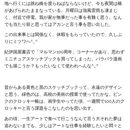
地へ行くには跳ね橋を渡らねばならないけど、今も夜間は橋
があげられたままなっている。月曜日は強風雷雨も凄まじ
く、付近で停電。我が家が無事だった事を有難く思う。なん
でも当たり前と思ってはアカンと言う事を思い出した。
この出来事とは関係なく、休暇をもらっていたので、久しぶ
りにミツワへ^_^
紀伊国屋書店で「マルマン100周年」コーナーがあり、思わず
ミニチュアスケッチブックを買ってしまった。パラパラ漫画
でも描こうか？もったいなくて使われへんな^_^
昔からある黄色と黒のスケッチブックって、永遠のデザイン
と思う。緑色のは、高校の美術の授業で使ってたかな。ピン
クのクロッキー帳は、画学生やってた頃、一週間で100人のク
ロッキーと言う課題をこなしたのを思い出す。
あの頃、一生アートで食べて行こうなんて言う大それた夢は
追わないまでも、少しはアートな仕事を経験したいと悶々と