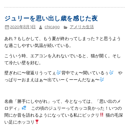
ジュリーを思い出し歳を感じた夜
2020年8月3日
chicago
アメリカ生活
あれ？もしかして、もう夏が終わってしまった？と思うよう
な過ごしやすい気温が続いている。
こういう時、エアコンを入れないでいると、猫が開く。そし
て冷たい壁を好む。
壁ぎわに〜寝返りうってぇ
背中でぇ〜聞いているぅ
や
っぱりーおまえはぁ〜出ていーくーーんだなぁ〜
名曲「勝手にしやがれ」って、今となっては、「思い出のメ
ロディ」
この頃のジュリーってカッコ良かった！いつの
間にか昔を語れるようになっている私にビックリ
猫の毛深
い足にホッコリ