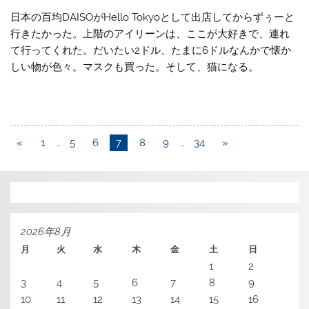
日本の百均DAISOがHello Tokyoとして出店してからずぅーと
行きたかった。上階のアイリーンは、ここが大好きで、連れ
て行ってくれた。だいたい2ドル、たまに6ドルなんかで懐か
しい物が色々。マスクも買った。そして、猫になる。
«
1
…
5
6
7
8
9
…
34
»
2026年8月
月
火
水
木
金
土
日
1
2
3
4
5
6
7
8
9
10
11
12
13
14
15
16