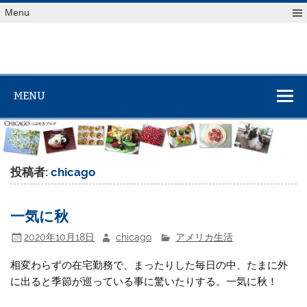
Skip
Menu
to
content
MENU
投稿者:
chicago
一気に秋
2020年10月18日
chicago
アメリカ生活
相変わらずの在宅勤務で、まったりした毎日の中、たまに外
に出ると季節が巡っている事に驚いたりする。一気に秋！