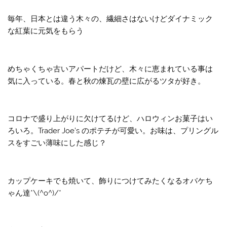
毎年、日本とは違う木々の、繊細さはないけどダイナミック
な紅葉に元気をもらう
めちゃくちゃ古いアパートだけど、木々に恵まれている事は
気に入っている。春と秋の煉瓦の壁に広がるツタが好き。
コロナで盛り上がりに欠けてるけど、ハロウィンお菓子はい
ろいろ。Trader Joe’s のポテチが可愛い。お味は、プリングル
スをすごい薄味にした感じ？
カップケーキでも焼いて、飾りにつけてみたくなるオバケち
ゃん達*\(^o^)/*