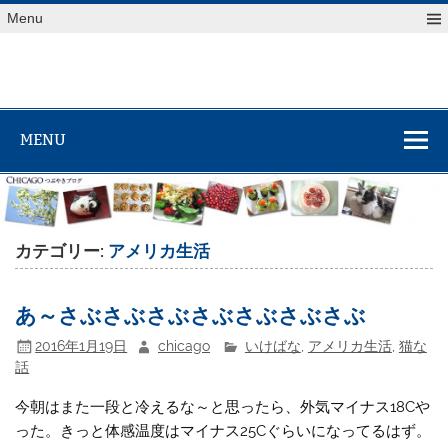
Skip
Menu
to
content
MENU
カテゴリー:
アメリカ生活
あ～さぶさぶさぶさぶさぶさぶさぶ
2016年1月19日
chicago
いけばな
,
アメリカ生活
,
猫な
話
今朝はまた一段と冷えるな～と思ったら、外気マイナス18Cや
った。きっと体感温度はマイナス25Cぐらいになってるはず。