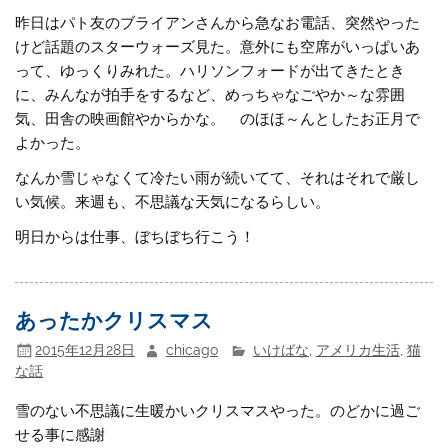
昨日はパト友のブライアンさんから急なお電話、突然やった
けど話題のスターウォーズ見た。意外にも空席がいっぱいあ
って、ゆっくりみれた。ハリソンフォードが出てきたとき
に、みんなが拍手をするなど、めっちゃなごやか～な雰囲
気、田舎の映画館やからかな。 のほほ～んとしたお正月で
よかった。
なんか雪じゃなくて冷たい雨が続いてて、それはそれで厳し
い気候。来週も、不思議な天気になるらしい。
明日からは仕事、ぼちぼち行こう！
あったかクリスマス
2015年12月28日
chicago
いけばな
,
アメリカ生活
,
猫
な話
雪のない不思議に生暖かいクリスマスやった。のどかに過ご
せる事に感謝