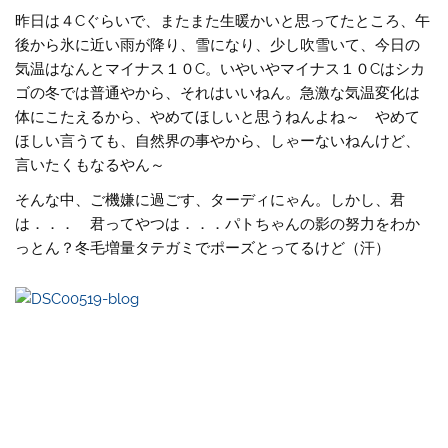
昨日は４Cぐらいで、またまた生暖かいと思ってたところ、午
後から氷に近い雨が降り、雪になり、少し吹雪いて、今日の
気温はなんとマイナス１０C。いやいやマイナス１０Cはシカ
ゴの冬では普通やから、それはいいねん。急激な気温変化は
体にこたえるから、やめてほしいと思うねんよね～ やめて
ほしい言うても、自然界の事やから、しゃーないねんけど、
言いたくもなるやん～
そんな中、ご機嫌に過ごす、ターディにゃん。しかし、君
は．．． 君ってやつは．．．パトちゃんの影の努力をわか
っとん？冬毛増量タテガミでポーズとってるけど（汗）