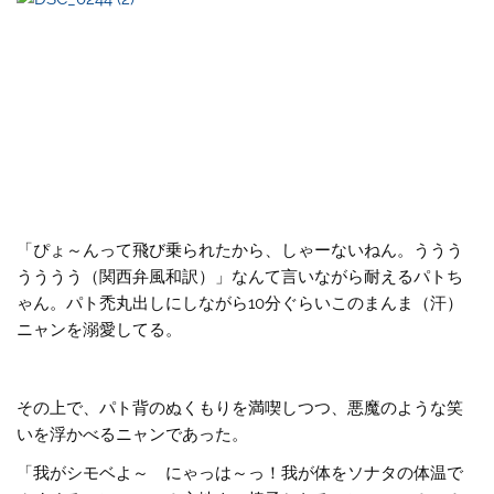
「ぴょ～んって飛び乗られたから、しゃーないねん。ううう
うううう（関西弁風和訳）」なんて言いながら耐えるパトち
ゃん。パト禿丸出しにしながら10分ぐらいこのまんま（汗）
ニャンを溺愛してる。
その上で、パト背のぬくもりを満喫しつつ、悪魔のような笑
いを浮かべるニャンであった。
「我がシモベよ～ にゃっは～っ！我が体をソナタの体温で