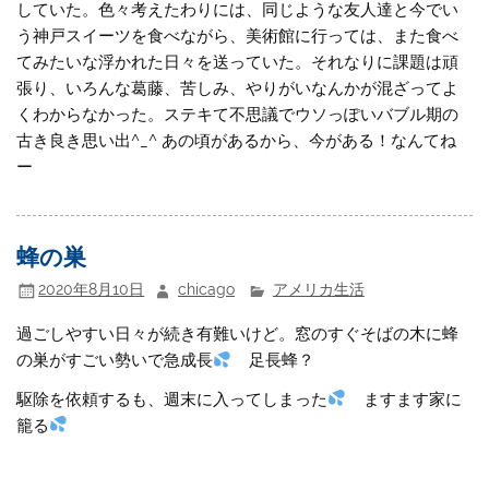
していた。色々考えたわりには、同じような友人達と今でい
う神戸スイーツを食べながら、美術館に行っては、また食べ
てみたいな浮かれた日々を送っていた。それなりに課題は頑
張り、いろんな葛藤、苦しみ、やりがいなんかが混ざってよ
くわからなかった。ステキて不思議でウソっぽいバブル期の
古き良き思い出^_^ あの頃があるから、今がある！なんてね
ー
蜂の巣
2020年8月10日
chicago
アメリカ生活
過ごしやすい日々が続き有難いけど。窓のすぐそばの木に蜂
の巣がすごい勢いで急成長
足長蜂？
駆除を依頼するも、週末に入ってしまった
ますます家に
籠る