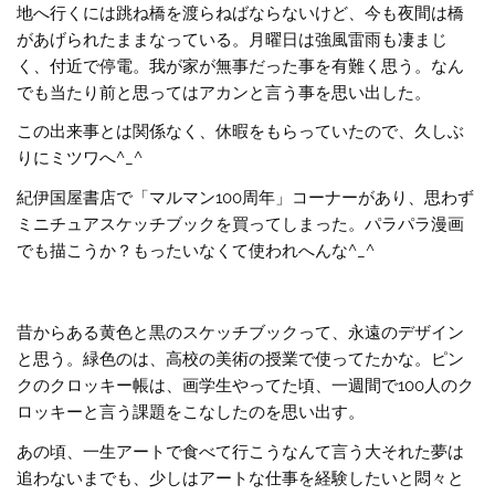
地へ行くには跳ね橋を渡らねばならないけど、今も夜間は橋
があげられたままなっている。月曜日は強風雷雨も凄まじ
く、付近で停電。我が家が無事だった事を有難く思う。なん
でも当たり前と思ってはアカンと言う事を思い出した。
この出来事とは関係なく、休暇をもらっていたので、久しぶ
りにミツワへ^_^
紀伊国屋書店で「マルマン100周年」コーナーがあり、思わず
ミニチュアスケッチブックを買ってしまった。パラパラ漫画
でも描こうか？もったいなくて使われへんな^_^
昔からある黄色と黒のスケッチブックって、永遠のデザイン
と思う。緑色のは、高校の美術の授業で使ってたかな。ピン
クのクロッキー帳は、画学生やってた頃、一週間で100人のク
ロッキーと言う課題をこなしたのを思い出す。
あの頃、一生アートで食べて行こうなんて言う大それた夢は
追わないまでも、少しはアートな仕事を経験したいと悶々と