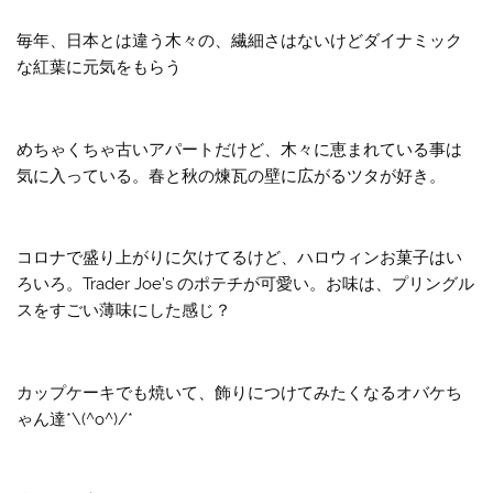
毎年、日本とは違う木々の、繊細さはないけどダイナミック
な紅葉に元気をもらう
めちゃくちゃ古いアパートだけど、木々に恵まれている事は
気に入っている。春と秋の煉瓦の壁に広がるツタが好き。
コロナで盛り上がりに欠けてるけど、ハロウィンお菓子はい
ろいろ。Trader Joe’s のポテチが可愛い。お味は、プリングル
スをすごい薄味にした感じ？
カップケーキでも焼いて、飾りにつけてみたくなるオバケち
ゃん達*\(^o^)/*