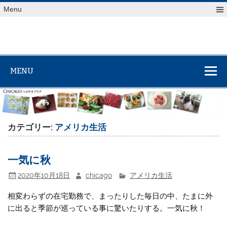
Skip
Menu
to
content
MENU
カテゴリー:
アメリカ生活
一気に秋
2020年10月18日
chicago
アメリカ生活
相変わらずの在宅勤務で、まったりした毎日の中、たまに外
に出ると季節が巡っている事に驚いたりする。一気に秋！