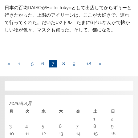
日本の百均DAISOがHello Tokyoとして出店してからずぅーと
行きたかった。上階のアイリーンは、ここが大好きで、連れ
て行ってくれた。だいたい2ドル、たまに6ドルなんかで懐か
しい物が色々。マスクも買った。そして、猫になる。
«
1
…
5
6
7
8
9
…
18
»
2026年8月
月
火
水
木
金
土
日
1
2
3
4
5
6
7
8
9
10
11
12
13
14
15
16