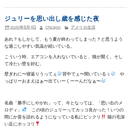
ジュリーを思い出し歳を感じた夜
2020年8月3日
chicago
アメリカ生活
あれ？もしかして、もう夏が終わってしまった？と思うよう
な過ごしやすい気温が続いている。
こういう時、エアコンを入れないでいると、猫が開く。そし
て冷たい壁を好む。
壁ぎわに〜寝返りうってぇ
背中でぇ〜聞いているぅ
や
っぱりーおまえはぁ〜出ていーくーーんだなぁ〜
名曲「勝手にしやがれ」って、今となっては、「思い出のメ
ロディ」
この頃のジュリーってカッコ良かった！いつの
間にか昔を語れるようになっている私にビックリ
猫の毛深
い足にホッコリ