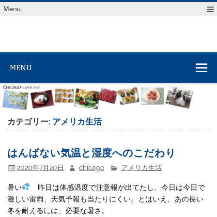
Skip
Menu
to
content
MENU
カテゴリー:
アメリカ生活
はんばない気温と湿度へのこだわり
2020年7月20日
chicago
アメリカ生活
暑い
昨日は体感温度で注意報が出てたし、今日は今日で
激しい雷雨、天気予報も当たりにくい。とはいえ、あの長い
冬を耐えるには、必要な暑さ。