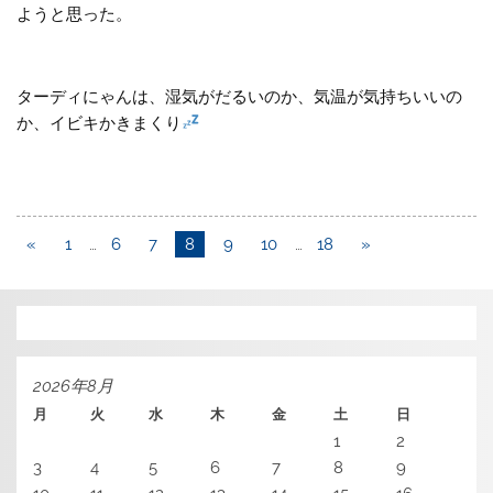
ようと思った。
ターディにゃんは、湿気がだるいのか、気温が気持ちいいの
か、イビキかきまくり
«
1
…
6
7
8
9
10
…
18
»
2026年8月
月
火
水
木
金
土
日
1
2
3
4
5
6
7
8
9