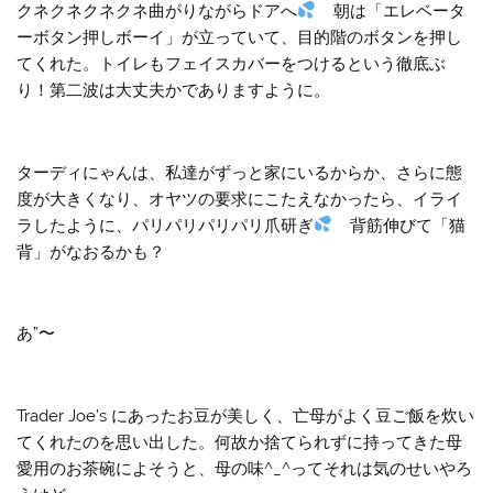
クネクネクネクネ曲がりながらドアへ
朝は「エレベータ
ーボタン押しボーイ」が立っていて、目的階のボタンを押し
てくれた。トイレもフェイスカバーをつけるという徹底ぶ
り！第二波は大丈夫かでありますように。
ターディにゃんは、私達がずっと家にいるからか、さらに態
度が大きくなり、オヤツの要求にこたえなかったら、イライ
ラしたように、パリパリパリパリ爪研ぎ
背筋伸びて「猫
背」がなおるかも？
あ”〜
Trader Joe’s にあったお豆が美しく、亡母がよく豆ご飯を炊い
てくれたのを思い出した。何故か捨てられずに持ってきた母
愛用のお茶碗によそうと、母の味^_^ってそれは気のせいやろ