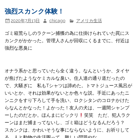
強烈スカンク体験！
2020年7月13日
chicago
アメリカ生活
ゴミ箱荒らしのラクーン捕獲の為に仕掛けられていた罠にス
カンクがかかった。管理人さんが回収にくるまでに、付近は
強烈な悪臭に
オナラ系かと思っていたら全く違う。なんというか、タイヤ
が焦げたようなケミカルな臭い。住人達の通り道だったの
で、大騒ぎに 私もTシャツは諦めた。トマトジュース風呂が
いいとか、それは効果がないとか色々な説。手近にあったニ
ンニクをすり下ろして手を洗い、ロクシタンのコロナかけた
らなんとかなった！よかった！友人の犬は、一週間シャンプ
ーしたのだとか。ほんまにビックリ
笑笑 ただ、犯人ラク
ーンはまだ捕まってないし、ゴミ箱はどうなるんだろう？
スカンクは、かわいそうな事にならないように、お祈りして
る。人と動物の生活圏って、難しい問題やな。