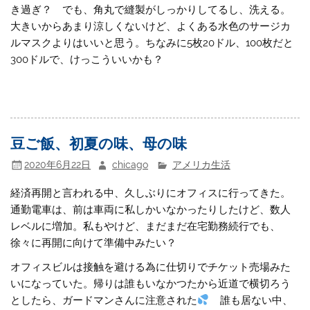
き過ぎ？ でも、角丸で縫製がしっかりしてるし、洗える。
大きいからあまり涼しくないけど、よくある水色のサージカ
ルマスクよりはいいと思う。ちなみに5枚20ドル、100枚だと
300ドルで、けっこういいかも？
豆ご飯、初夏の味、母の味
2020年6月22日
chicago
アメリカ生活
経済再開と言われる中、久しぶりにオフィスに行ってきた。
通勤電車は、前は車両に私しかいなかったりしたけど、数人
レベルに増加。私もやけど、まだまだ在宅勤務続行でも、
徐々に再開に向けて準備中みたい？
オフィスビルは接触を避ける為に仕切りでチケット売場みた
いになっていた。帰りは誰もいなかつたから近道で横切ろう
としたら、ガードマンさんに注意された
誰も居ない中、