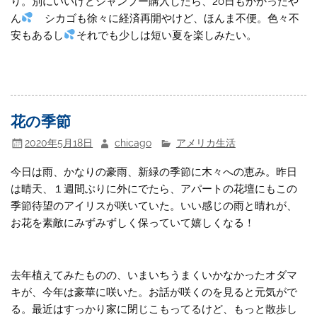
り。別にいいけどシャンプー購入したら、20日もかかったや
ん
シカゴも徐々に経済再開やけど、ほんま不便。色々不
安もあるし
それでも少しは短い夏を楽しみたい。
花の季節
2020年5月18日
chicago
アメリカ生活
今日は雨、かなりの豪雨、新緑の季節に木々への恵み。昨日
は晴天、１週間ぶりに外にでたら、アパートの花壇にもこの
季節待望のアイリスが咲いていた。いい感じの雨と晴れが、
お花を素敵にみずみずしく保っていて嬉しくなる！
去年植えてみたものの、いまいちうまくいかなかったオダマ
キが、今年は豪華に咲いた。お話が咲くのを見ると元気がで
る。最近はすっかり家に閉じこもってるけど、もっと散歩し