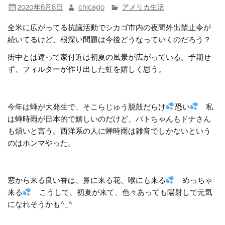
2020年6月8日
chicago
アメリカ生活
全米に広がってる抗議活動でシカゴ市内の夜間外出禁止令が
続いてるけど、根深い問題は今後どうなっていくのだろう？
街中とは違って家付近は初夏の風景が広がっている。予期せ
ず、フィルターが作り出した虹を嬉しく思う。
今年は蝉が大発生で、そこらじゅう脱殻だらけ
恐い
私
は蝉時雨が日本的で嬉しいのだけど、パトちゃんもドナさん
も煩いと言う。西洋系の人に蝉時雨は雑音でしかないという
のはホンマやった。
窓から来る良い香は、鼻に来る花、喉にも来る
めっちゃ
来る
こうして、初夏が来て、色々あっても陽射しで元気
になれそうかも^_^