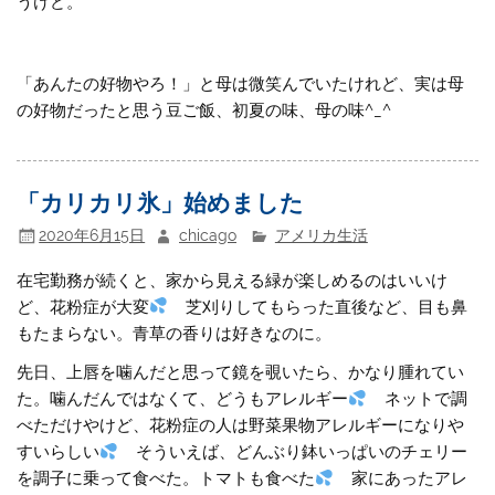
うけど。
「あんたの好物やろ！」と母は微笑んでいたけれど、実は母
の好物だったと思う豆ご飯、初夏の味、母の味^_^
「カリカリ氷」始めました
2020年6月15日
chicago
アメリカ生活
在宅勤務が続くと、家から見える緑が楽しめるのはいいけ
ど、花粉症が大変
芝刈りしてもらった直後など、目も鼻
もたまらない。青草の香りは好きなのに。
先日、上唇を噛んだと思って鏡を覗いたら、かなり腫れてい
た。噛んだんではなくて、どうもアレルギー
ネットで調
べただけやけど、花粉症の人は野菜果物アレルギーになりや
すいらしい
そういえば、どんぶり鉢いっぱいのチェリー
を調子に乗って食べた。トマトも食べた
家にあったアレ