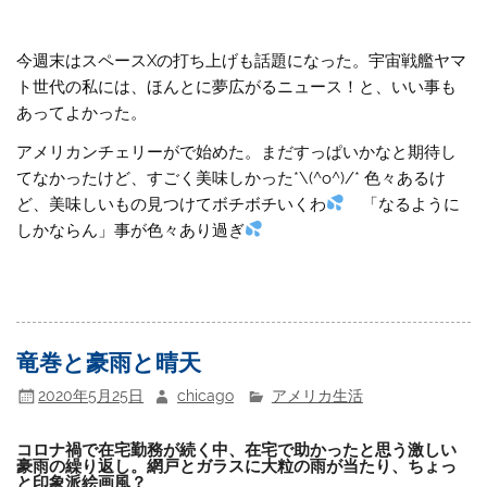
今週末はスペースXの打ち上げも話題になった。宇宙戦艦ヤマ
ト世代の私には、ほんとに夢広がるニュース！と、いい事も
あってよかった。
アメリカンチェリーがで始めた。まだすっぱいかなと期待し
てなかったけど、すごく美味しかった*\(^o^)/* 色々あるけ
ど、美味しいもの見つけてボチボチいくわ
「なるように
しかならん」事が色々あり過ぎ
竜巻と豪雨と晴天
2020年5月25日
chicago
アメリカ生活
コロナ禍で在宅勤務が続く中、在宅で助かったと思う激しい
豪雨の繰り返し。網戸とガラスに大粒の雨が当たり、ちょっ
と印象派絵画風？