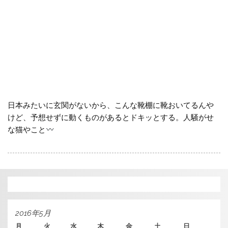
日本みたいに玄関がないから、こんな靴棚に靴おいてるんや
けど、予想せずに動くものがあるとドキッとする。人騒がせ
な猫やこと
2016年5月
月
火
水
木
金
土
日