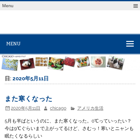
Skip
Menu
to
content
MENU
日:
2020年5月11日
また寒くなった
2020年5月11日
chicago
アメリカ生活
5月も半ばというのに、また寒くなった。0℃っていったい？
今は9℃ぐらいまで上がってるけど、さむっ！寒いとニャンも
眠たくなるらしい