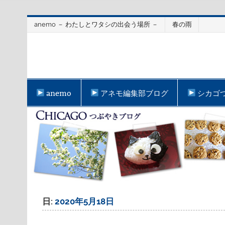
Skip
anemo － わたしとワタシの出会う場所 －
春の雨
to
content
anemo
アネモ編集部ブログ
シカゴ
日:
2020年5月18日