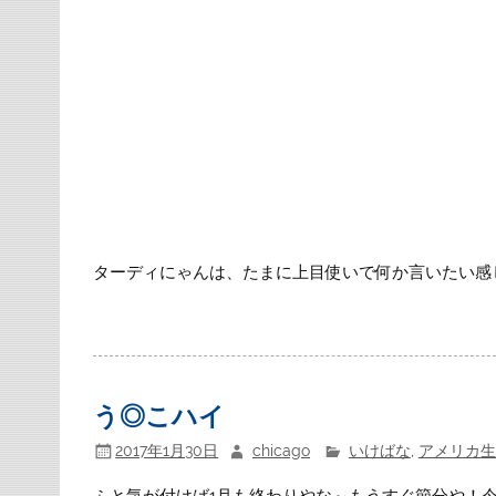
ターディにゃんは、たまに上目使いで何か言いたい感
う◎こハイ
2017年1月30日
chicago
いけばな
,
アメリカ生
ふと気が付けば1月も終わりやな～もうすぐ節分や！