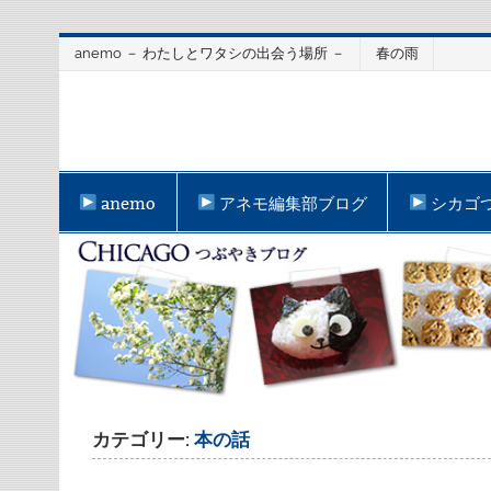
Skip
anemo － わたしとワタシの出会う場所 －
春の雨
to
content
anemo
アネモ編集部ブログ
シカゴ
カテゴリー:
本の話