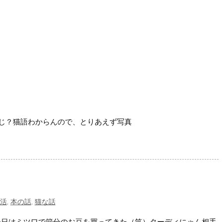
じ？猫語わからんので、とりあえず写真
活
,
本の話
,
猫な話
今日はミツワで節分のお豆を買ってきた（笑）ターディにゃん相手