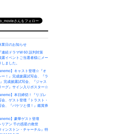
休業日のお知らせ
連続ドラマW 60 誤判対策
披露イベントご当選者様にメー
りしました。
6【anemo】キャスト登壇☆『オ
シー！』完成披露試写会、『ラ
ク』完成披露試写会、『ジャス
リーグ』サイン入りポスター☆
5【anemo】本日締切！『リゴレ
写会、ゲスト登壇『トラスト・
写会、『バケツと僕！』鑑賞券
4【anemo】豪華ゲスト登壇
レリアン 千の惑星の救世
ウィンストン・チャーチル』特