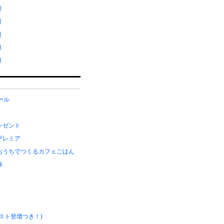
月
月
月
月
月
メール
レゼント
プレミア
おうちでつくるカフェごはん
券
スト登壇つき！)