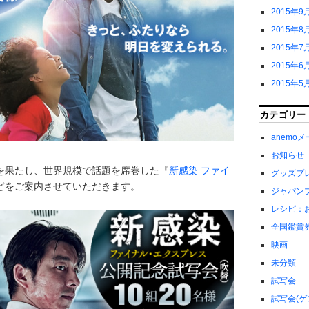
2015年9
2015年8
2015年7
2015年6
2015年5
カテゴリー
anemo
お知らせ
を果たし、世界規模で話題を席巻した『
新感染 ファイ
グッズプ
どをご案内させていただきます。
ジャパン
レシピ：
全国鑑賞
映画
未分類
試写会
試写会(ゲ