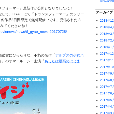
別試写会5
スフォーマー』最新作が公開となりましたね！
アーカイブ
して、GYAO!にて『トランスフォーマー』のシリー
り各作品5日間限定で無料配信中です。見逃された方
2018年1
てみてくださいね！
2018年4
/movienews/news/tf_gyao_news-20170728/
2018年3
2018年2
2018年1
2017年1
画鑑賞にぴったりな、不朽の名作「
アルプスの少女ハ
2017年1
り』のオマール・シー主演『
あしたは最高のはじま
2017年1
2017年9
2017年8
2017年7
2017年6
2017年5
2017年4
2017年3