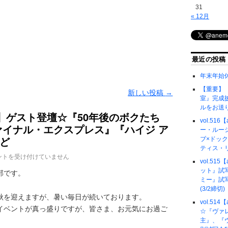
31
« 12月
最近の投稿
年末年始
【重要】『
新しい投稿
→
室』完成
ルをお送
emo】ゲスト登壇☆『50年後のボクたち
vol.51
ァイナル・エクスプレス』『ハイジ ア
ー・ルー
ど
ブ×ドッ
ティス・
ントを受け付けていません
vol.51
ット』試
部です。
ミー』試
(3/2締切)
秋を迎えますが、暑い毎日が続いております。
vol.51
イベントが真っ盛りですが、皆さま、お元気にお過ご
☆『ヴァ
主』、『