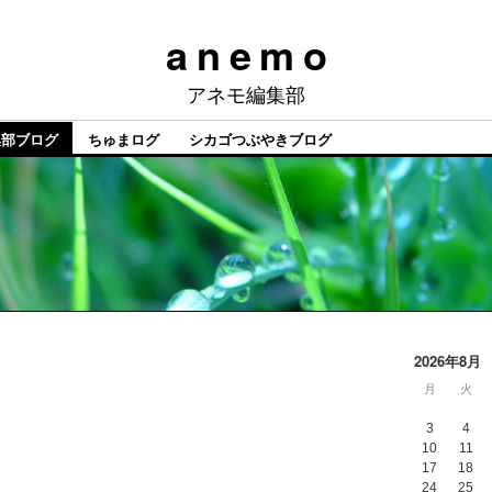
a n e m o
アネモ編集部
集部ブログ
ちゅまログ
シカゴつぶやきブログ
2026年8月
月
火
3
4
10
11
17
18
24
25