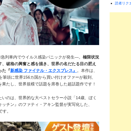
読者リク
る特急列車内でウイルス感染パニックが発生―。
極限状況
す、破格の興奮と感を描き、世界の名だたる目の肥え
った『
新感染 ファイナル・エクスプレス』
。本作は、
を筆頭に世界156カ国から買い付けオファーが殺到、
を果たし、世界規模で話題を席巻した超話題作です！
たいのは、世界的な大ベストセラー小説「14歳、ぼく
キッチン』のファティ・アキン監督が実写化した、
です。