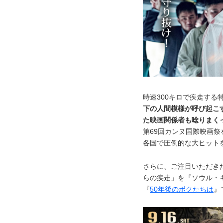
時速300キロで疾走す
下の人間模様が呼び起こ
た映画関係者も唸りまく
第69回カンヌ国際映画祭
各国で圧倒的な大ヒット
さらに、ご注目いただき
らの疾走」を『ソウル・
『
50年後のボクたちは
』