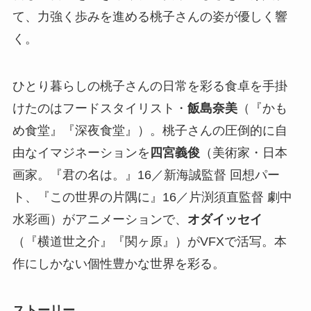
て、力強く歩みを進める桃子さんの姿が優しく響
く。
ひとり暮らしの桃子さんの日常を彩る食卓を手掛
けたのはフードスタイリスト・
飯島奈美
（『かも
め食堂』『深夜食堂』）。桃子さんの圧倒的に自
由なイマジネーションを
四宮義俊
（美術家・日本
画家。『君の名は。』16／新海誠監督 回想パー
ト、『この世界の片隅に』16／片渕須直監督 劇中
水彩画）がアニメーションで、
オダイッセイ
（『横道世之介』『関ヶ原』）がVFXで活写。本
作にしかない個性豊かな世界を彩る。
ストーリー