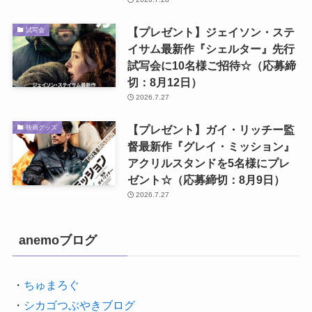
【プレゼント】ジェイソン・ステ
試写会
イサム最新作『シェルター』先行
試写会に10名様ご招待☆（応募締
切：8月12日）
2026.7.27
【プレゼント】ガイ・リッチー監
映画グッズ
督最新作『グレイ・ミッション』
アクリルスタンドを5名様にプレ
ゼント☆（応募締切：8月9日）
2026.7.27
anemoブログ
・
ちゅまろぐ
・
シカゴつぶやきブログ