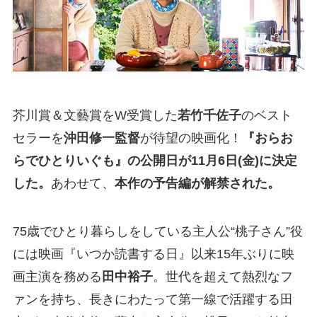
芥川賞＆文藝賞をW受賞した
若竹千佐子
のベスト
セラーを
沖田修一監督
が待望の映画化！
『おらお
らでひとりいぐも』の公開日が11月6日(金)に決定
した。
あわせて、
本作の予告編が解禁された。
75歳でひとり暮らしをしている主人公“桃子さん”役
には映画『いつか読書する日』以来15年ぶりに映
画主演を務める
田中裕子
。世代を超えて熱烈なフ
ァンを持ち、長きにわたって第一線で活躍する田