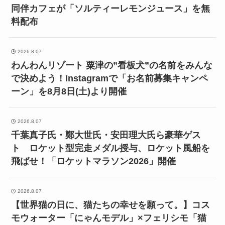
同伴カフェが「ソルティーレモンジュース」を無
料配布
2026.8.07
わんわんリゾート 粟津の”看板犬”の名前をみんな
で決めよう！Instagramで「お名前募集キャンペ
ーン」を8月8日(土)より開催
2026.8.07
千葉真子氏・鄭大世氏・安田理大氏ら豪華ゲス
ト ロケット型完走メダル授与、ロケット風船を
飛ばせ！「ロケットマラソン2026」開催
2026.8.07
【世界猫の日に、猫たちの幸せを願って。】コス
モウォーター「にゃんモデル」×フェリシモ「猫