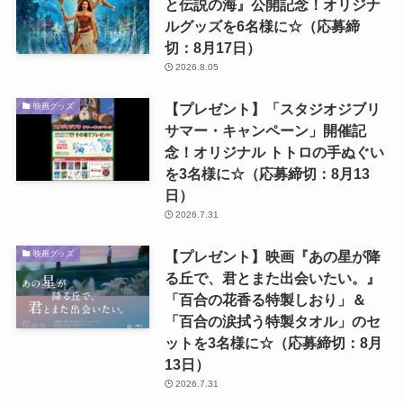
と伝説の海』公開記念！オリジナ
ルグッズを6名様に☆（応募締
切：8月17日）
2026.8.05
【プレゼント】「スタジオジブリ
映画グッズ
サマー・キャンペーン」開催記
念！オリジナル トトロの手ぬぐい
を3名様に☆（応募締切：8月13
日）
2026.7.31
【プレゼント】映画『あの星が降
映画グッズ
る丘で、君とまた出会いたい。』
「百合の花香る特製しおり」＆
「百合の涙拭う特製タオル」のセ
ットを3名様に☆（応募締切：8月
13日）
2026.7.31