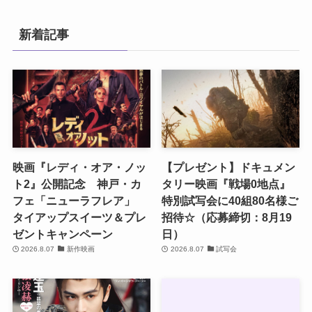
新着記事
映画『レディ・オア・ノッ
【プレゼント】ドキュメン
ト2』公開記念 神戸・カ
タリー映画『戦場0地点』
フェ「ニューラフレア」
特別試写会に40組80名様ご
タイアップスイーツ＆プレ
招待☆（応募締切：8月19
ゼントキャンペーン
日）
2026.8.07
新作映画
2026.8.07
試写会