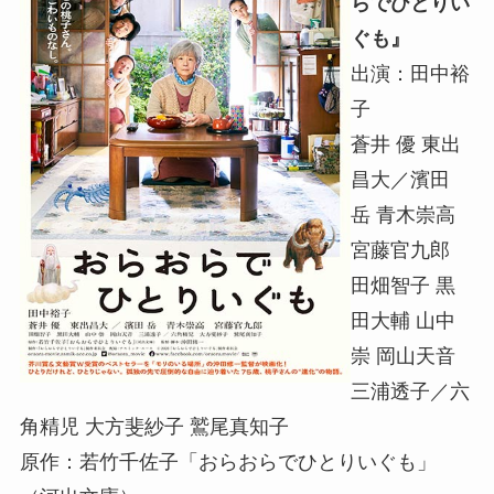
らでひとりい
ぐも』
出演：田中裕
子
蒼井 優 東出
昌大／濱田
岳 青木崇高
宮藤官九郎
田畑智子 黒
田大輔 山中
崇 岡山天音
三浦透子／六
角精児 大方斐紗子 鷲尾真知子
原作：若竹千佐子「おらおらでひとりいぐも」