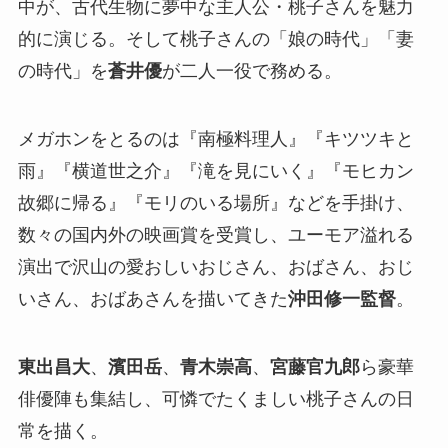
中が、古代生物に夢中な主人公・桃子さんを魅力
的に演じる。そして桃子さんの「娘の時代」「妻
の時代」を
蒼井優
が二人一役で務める。
メガホンをとるのは『南極料理人』『キツツキと
雨』『横道世之介』『滝を見にいく』『モヒカン
故郷に帰る』『モリのいる場所』などを手掛け、
数々の国内外の映画賞を受賞し、ユーモア溢れる
演出で沢山の愛おしいおじさん、おばさん、おじ
いさん、おばあさんを描いてきた
沖田修一監督
。
東出昌大
、
濱田岳
、
青木崇高
、
宮藤官九郎
ら豪華
俳優陣も集結し、可憐でたくましい桃子さんの日
常を描く。