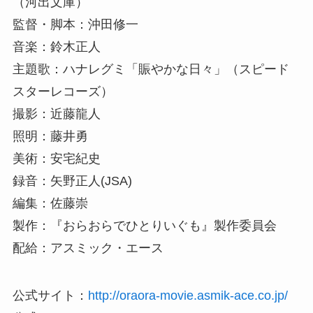
（河出文庫）
監督・脚本：沖田修一
音楽：鈴木正人
主題歌：ハナレグミ「賑やかな日々」（スピード
スターレコーズ）
撮影：近藤龍人
照明：藤井勇
美術：安宅紀史
録音：矢野正人(JSA)
編集：佐藤崇
製作：『おらおらでひとりいぐも』製作委員会
配給：アスミック・エース
公式サイト：
http://oraora-movie.asmik-ace.co.jp/