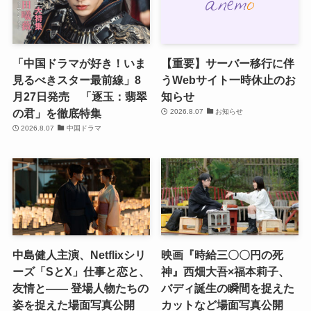
「中国ドラマが好き！いま
【重要】サーバー移行に伴
見るべきスター最前線」8
うWebサイト一時休止のお
月27日発売 「逐玉：翡翠
知らせ
の君」を徹底特集
2026.8.07
お知らせ
2026.8.07
中国ドラマ
中島健人主演、Netflixシリ
映画『時給三〇〇円の死
ーズ「SとX」仕事と恋と、
神』西畑大吾×福本莉子、
友情と―― 登場人物たちの
バディ誕生の瞬間を捉えた
姿を捉えた場面写真公開
カットなど場面写真公開