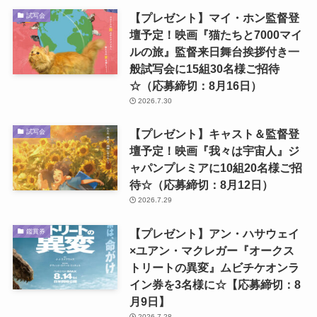
【プレゼント】マイ・ホン監督登
試写会
壇予定！映画『猫たちと7000マイ
ルの旅』監督来日舞台挨拶付き一
般試写会に15組30名様ご招待
☆（応募締切：8月16日）
2026.7.30
【プレゼント】キャスト＆監督登
試写会
壇予定！映画『我々は宇宙人』ジ
ャパンプレミアに10組20名様ご招
待☆（応募締切：8月12日）
2026.7.29
【プレゼント】アン・ハサウェイ
鑑賞券
×ユアン・マクレガー『オークス
トリートの異変』ムビチケオンラ
イン券を3名様に☆【応募締切：8
月9日】
2026.7.28