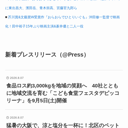
に東出昌大、濱田岳、青木崇高、宮藤官九郎ら
■
芥川賞&文藝賞W受賞作『おらおらでひとりいぐも』沖田修一監督で映画
化！田中裕子15年ぶり映画主演&蒼井優と二人一役
新着プレスリリース（@Press）
2026.8.07
食品ロス約3,000kgを地域の笑顔へ 40社ととも
に地域交流を育む「こども食堂フェスタデピッコ
リーナ」を9月5日(土)開催
2026.8.07
猛暑の大阪で、涼と塩分を一杯に！北区のペット