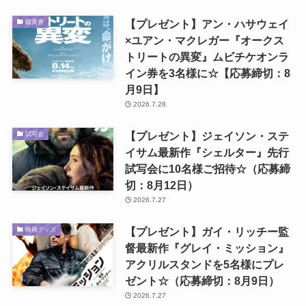
【プレゼント】アン・ハサウェイ
鑑賞券
×ユアン・マクレガー『オークス
トリートの異変』ムビチケオンラ
イン券を3名様に☆【応募締切：8
月9日】
2026.7.28
【プレゼント】ジェイソン・ステ
試写会
イサム最新作『シェルター』先行
試写会に10名様ご招待☆（応募締
切：8月12日）
2026.7.27
【プレゼント】ガイ・リッチー監
映画グッズ
督最新作『グレイ・ミッション』
アクリルスタンドを5名様にプレ
ゼント☆（応募締切：8月9日）
2026.7.27