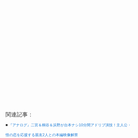
関連記事：
■
『アナログ』二宮＆桐谷＆浜野が台本ナシ10分間アドリブ演技！主人公・
悟の恋を応援する親友2人との本編映像解禁