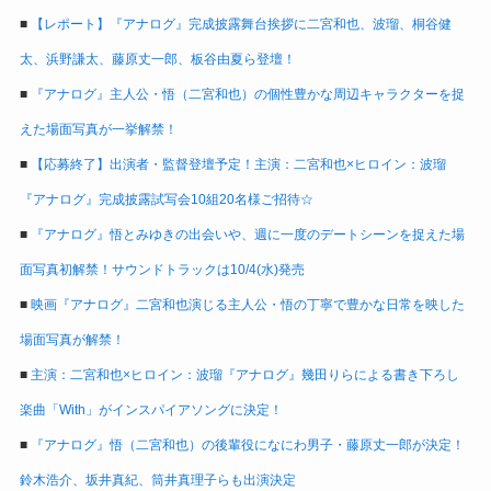
■
【レポート】『アナログ』完成披露舞台挨拶に二宮和也、波瑠、桐谷健
太、浜野謙太、藤原丈一郎、板谷由夏ら登壇！
■
『アナログ』主人公・悟（二宮和也）の個性豊かな周辺キャラクターを捉
えた場面写真が一挙解禁！
■
【応募終了】出演者・監督登壇予定！主演：二宮和也×ヒロイン：波瑠
『アナログ』完成披露試写会10組20名様ご招待☆
■
『アナログ』悟とみゆきの出会いや、週に一度のデートシーンを捉えた場
面写真初解禁！サウンドトラックは10/4(水)発売
■
映画『アナログ』二宮和也演じる主人公・悟の丁寧で豊かな日常を映した
場面写真が解禁！
■
主演：二宮和也×ヒロイン：波瑠『アナログ』幾田りらによる書き下ろし
楽曲「With」がインスパイアソングに決定！
■
『アナログ』悟（二宮和也）の後輩役になにわ男子・藤原丈一郎が決定！
鈴木浩介、坂井真紀、筒井真理子らも出演決定