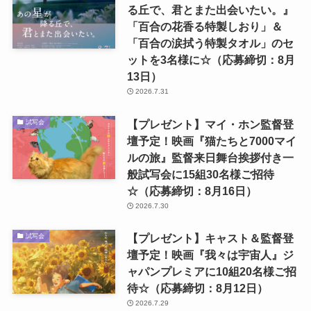
る丘で、君とまた出会いたい。』
「百合の花香る特製しおり」＆
「百合の涙拭う特製タオル」のセ
ットを3名様に☆（応募締切：8月
13日）
2026.7.31
【プレゼント】マイ・ホン監督登
試写会
壇予定！映画『猫たちと7000マイ
ルの旅』監督来日舞台挨拶付き一
般試写会に15組30名様ご招待
☆（応募締切：8月16日）
2026.7.30
【プレゼント】キャスト＆監督登
試写会
壇予定！映画『我々は宇宙人』ジ
ャパンプレミアに10組20名様ご招
待☆（応募締切：8月12日）
2026.7.29