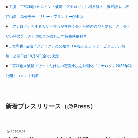
■
主演・二宮和也×ヒロイン・波瑠『アナログ』に桐谷健太、浜野謙太、板
谷由夏、高橋惠子、リリー・フランキーが出演！
■
『アナログ』恋する人なら誰もが共感！会えた時の喜びと愛おしさ、会え
ない時の苦しさと切なさが溢れ出す特報映像解禁
■
二宮和也×波瑠『アナログ』恋の始まりを捉えたティザービジュアル解
禁！公開日は10月6日(金)に決定
■
二宮和也＆波留でビートたけしの恋愛小説を映画化『アナログ』2023年秋
公開！コメント到着
新着プレスリリース（@Press）
2026.8.07