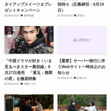
タイアップスイーツ＆プレ
招待☆（応募締切：8月19
ゼントキャンペーン
日）
2026.8.07
新作映画
2026.8.07
試写会
「中国ドラマが好き！いま
【重要】サーバー移行に伴
見るべきスター最前線」8
うWebサイト一時休止のお
月27日発売 「逐玉：翡翠
知らせ
の君」を徹底特集
2026.8.07
お知らせ
2026.8.07
中国ドラマ