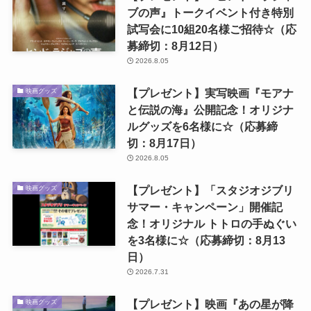
ブの声』トークイベント付き特別
試写会に10組20名様ご招待☆（応
募締切：8月12日）
2026.8.05
【プレゼント】実写映画『モアナ
映画グッズ
と伝説の海』公開記念！オリジナ
ルグッズを6名様に☆（応募締
切：8月17日）
2026.8.05
【プレゼント】「スタジオジブリ
映画グッズ
サマー・キャンペーン」開催記
念！オリジナル トトロの手ぬぐい
を3名様に☆（応募締切：8月13
日）
2026.7.31
【プレゼント】映画『あの星が降
映画グッズ