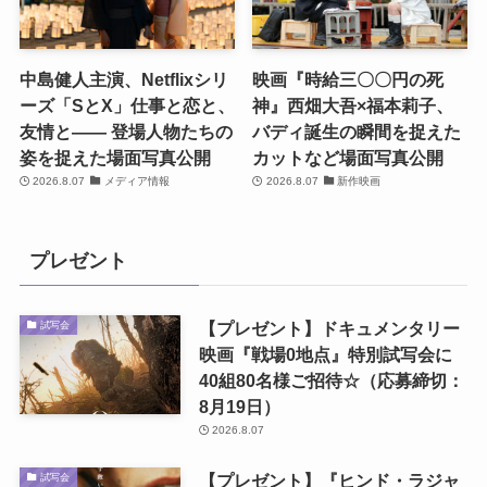
中島健人主演、Netflixシリ
映画『時給三〇〇円の死
ーズ「SとX」仕事と恋と、
神』西畑大吾×福本莉子、
友情と―― 登場人物たちの
バディ誕生の瞬間を捉えた
姿を捉えた場面写真公開
カットなど場面写真公開
2026.8.07
メディア情報
2026.8.07
新作映画
プレゼント
【プレゼント】ドキュメンタリー
試写会
映画『戦場0地点』特別試写会に
40組80名様ご招待☆（応募締切：
8月19日）
2026.8.07
【プレゼント】『ヒンド・ラジャ
試写会