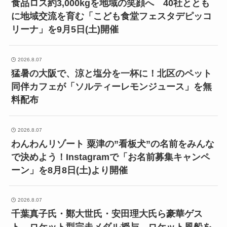
食品ロス約3,000kgを地域の笑顔へ 40社ととも
に地域交流を育む「こども食堂フェスタデピッコ
リーナ」を9月5日(土)開催
2026.8.07
猛暑の大阪で、涼と塩分を一杯に！北区のペット
同伴カフェが「ソルティーレモンジュース」を無
料配布
2026.8.07
わんわんリゾート 粟津の”看板犬”の名前をみんな
で決めよう！Instagramで「お名前募集キャンペ
ーン」を8月8日(土)より開催
2026.8.07
千葉真子氏・鄭大世氏・安田理大氏ら豪華ゲス