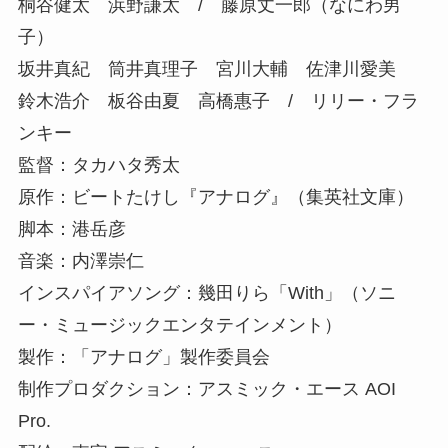
桐谷健太 浜野謙太 / 藤原丈一郎（なにわ男
子）
坂井真紀 筒井真理子 宮川大輔 佐津川愛美
鈴木浩介 板谷由夏 高橋惠子 / リリー・フラ
ンキー
監督：タカハタ秀太
原作：ビートたけし『アナログ』（集英社文庫）
脚本：港岳彦
音楽：内澤崇仁
インスパイアソング：幾田りら「With」（ソニ
ー・ミュージックエンタテインメント）
製作：「アナログ」製作委員会
制作プロダクション：アスミック・エース AOI
Pro.