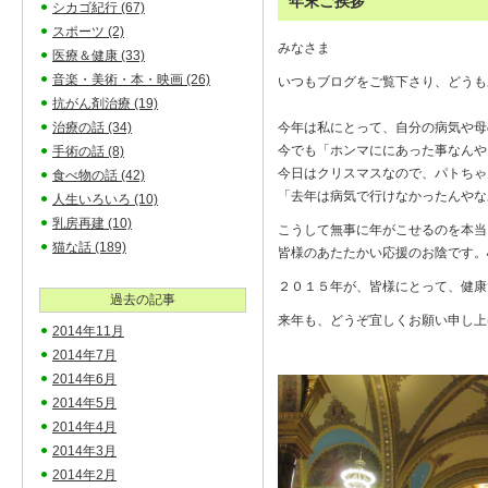
年末ご挨拶
シカゴ紀行
(67)
スポーツ
(2)
みなさま
医療＆健康
(33)
音楽・美術・本・映画
(26)
いつもブログをご覧下さり、どうも
抗がん剤治療
(19)
治療の話
(34)
今年は私にとって、自分の病気や母
今でも「ホンマににあった事なんや
手術の話
(8)
今日はクリスマスなので、パトちゃ
食べ物の話
(42)
「去年は病気で行けなかったんやな
人生いろいろ
(10)
乳房再建
(10)
こうして無事に年がこせるのを本当
猫な話
(189)
皆様のあたたかい応援のお陰です。
２０１５年が、皆様にとって、健康
過去の記事
来年も、どうぞ宜しくお願い申し上
2014年11月
2014年7月
2014年6月
2014年5月
2014年4月
2014年3月
2014年2月