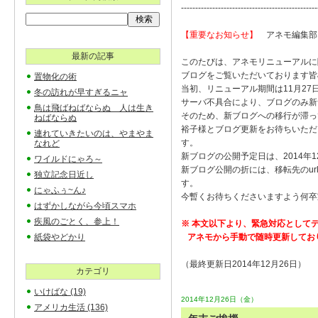
------------------------------------------------
【重要なお知らせ】
アネモ編集部 (
最新の記事
このたびは、アネモリニューアルに
ブログをご覧いただいております皆
置物化の術
当初、リニューアル期間は11月27
冬の訪れが早すぎるニャ
サーバ不具合により、ブログのみ新
鳥は飛ばねばならぬ 人は生き
そのため、新ブログへの移行が滞っ
ねばならぬ
裕子様とブログ更新をお待ちいただ
連れていきたいのは、やまやま
す。
なれど
新ブログの公開予定日は、2014年1
ワイルドにゃろ～
新ブログ公開の折には、移転先のu
独立記念日近し
す。
にゃふぅ~ん♪
今暫くお待ちくださいますよう何卒
はずかしながら今頃スマホ
疾風のごとく、参上！
※ 本文以下より、緊急対応として
紙袋やどかり
アネモから手動で随時更新してお
（最終更新日2014年12月26日）
カテゴリ
いけばな
(19)
2014年12月26日（金）
アメリカ生活
(136)