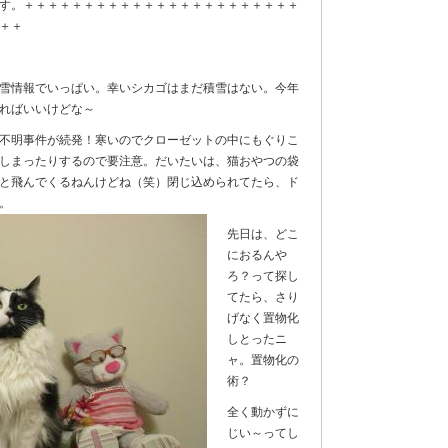
す。＋＋＋＋＋＋＋＋＋＋＋＋＋＋＋＋＋＋＋＋＋＋＋
＋＋
雪情報でいっぱい。幸いシカゴはまだ積雪はない。今年
ればいいけどな～
不明事件が続発！寒いのでクローゼットの中にもぐりこ
しまったりするので要注意。だいたいは、猫おやつの袋
と飛んでくるねんけどね（笑）閉じ込められてたら、ド
る。
先日は、どこ
におるんや
ろ？って探し
てたら、さり
げなく置物化
しとったニ
ャ。置物化の
術？
全く動かずに
じい～ってし