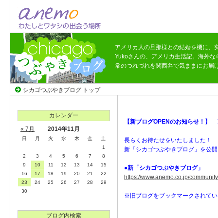
アメリカ人の旦那様との結婚を機に、
Yukoさんの、アメリカ生活記。海外
常のつれづれを関西弁で気ままにお届
シカゴつぶやきブログ トップ
カレンダー
【新ブログOPENのお知らせ！】
« 7月
2014年11月
日
月
火
水
木
金
土
長らくお待たせをいたしました！
1
新「シカゴつぶやきブログ」を公開
2
3
4
5
6
7
8
9
10
11
12
13
14
15
●
新「シカゴつぶやきブログ」
16
17
18
19
20
21
22
https://www.anemo.co.jp/community
23
24
25
26
27
28
29
30
※旧ブログをブックマークされてい
ブログ内検索