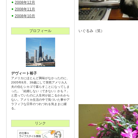
2008年12月
2008年11月
2008年10月
プロフィール
いぐるみ（笑）
デヴィート裕子
アメリカにほとんど興味がなかったのに、
2005年8月、39歳にして突然アメリカ人
夫の住むシカゴで暮らすことになってしま
った。「結婚しない（できない）かも？」
と思っていたのに人生何が起こるかわから
ない。アメリカ生活の中で気づいた事やア
ラフィフな日常のつれづれを気ままに綴
る。
リンク