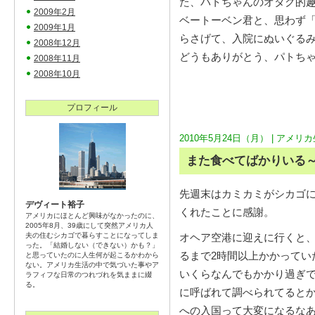
た、パトちゃんのオタク的
2009年2月
ベートーベン君と、思わず「
2009年1月
らさげて、入院にぬいぐる
2008年12月
どうもありがとう、パトち
2008年11月
2008年10月
プロフィール
2010年5月24日（月） |
アメリカ
また食べてばかりいる
先週末はカミカミがシカゴ
デヴィート裕子
くれたことに感謝。
アメリカにほとんど興味がなかったのに、
2005年8月、39歳にして突然アメリカ人
夫の住むシカゴで暮らすことになってしま
オヘア空港に迎えに行くと
った。「結婚しない（できない）かも？」
るまで2時間以上かかってい
と思っていたのに人生何が起こるかわから
ない。アメリカ生活の中で気づいた事やア
いくらなんでもかかり過ぎ
ラフィフな日常のつれづれを気ままに綴
る。
に呼ばれて調べられてると
への入国って大変になるな