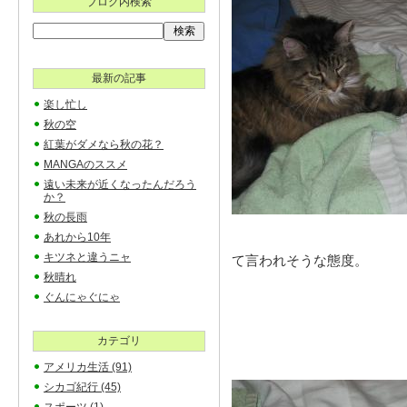
ブログ内検索
最新の記事
楽し忙し
秋の空
紅葉がダメなら秋の花？
MANGAのススメ
遠い未来が近くなったんだろう
か？
秋の長雨
あれから10年
キツネと違うニャ
て言われそうな態度。
秋晴れ
ぐんにゃぐにゃ
カテゴリ
アメリカ生活
(91)
シカゴ紀行
(45)