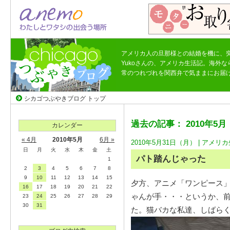
アメリカ人の旦那様との結婚を機に、
Yukoさんの、アメリカ生活記。海外
常のつれづれを関西弁で気ままにお届
シカゴつぶやきブログ トップ
過去の記事： 2010年5月
カレンダー
« 4月
2010年5月
6月 »
2010年5月31日（月） |
アメリカ
日
月
火
水
木
金
土
パト踏んじゃった
1
2
3
4
5
6
7
8
9
10
11
12
13
14
15
夕方、アニメ「ワンピース」
16
17
18
19
20
21
22
ゃんが手・・・というか、
23
24
25
26
27
28
29
30
31
た。猫バカな私達、しばらく