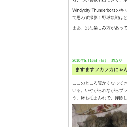
Windycity Thunderb
て思わず撮影！野球観戦は
まあ、別な楽しみ方があっ
2010年5月16日（日） |
猫な話
ますますフカフカにゃ
ここのところ暖かくなって
いる。いやがられながらブ
う。床も毛まみれで、掃除