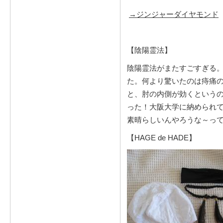
→ジンジャーダイヤモンド
【陰陽霊法】
陰陽霊法がまたすごすぎる
た。何より驚いたのは痔痛
と、肘の内側が効くという
った！大阪大学に納められ
素晴らしいんやろうな～っ
【HAGE de HADE】