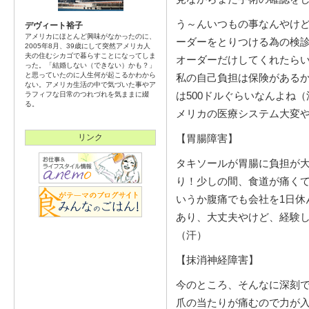
う～んいつもの事なんやけど
デヴィート裕子
アメリカにほとんど興味がなかったのに、
ーダーをとりつける為の検
2005年8月、39歳にして突然アメリカ人
夫の住むシカゴで暮らすことになってしま
オーダーだけしてくれたら
った。「結婚しない（できない）かも？」
と思っていたのに人生何が起こるかわから
私の自己負担は保険があるか
ない。アメリカ生活の中で気づいた事やア
は500ドルぐらいなんよね（
ラフィフな日常のつれづれを気ままに綴
る。
メリカの医療システム大変
リンク
【胃腸障害】
タキソールが胃腸に負担が
り！少しの間、食道が痛く
いうか腹痛でも会社を1日休
あり、大丈夫やけど、経験
（汗）
【抹消神経障害】
今のところ、そんなに深刻
爪の当たりが痛むので力が