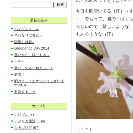
んだん回復してきてよかっ
今日も吹雪いてる（汗）～
～ でもって、週の半ばぐら
最新の記事
らしいので、嬉しいような
ペンギンさ～ん
もあるような（汗）
それなりに春近し
陽射しは春♪
Groundhog Day 2014
寒いから、猫ごもる～
不覚～
寒いっちゅーねんっ！！
豪雪！
明けましておめでとうございま
す2014
君臨するニャ
カテゴリ
いけばな
(7)
アメリカ生活
(134)
シカゴ紀行
(67)
（＾＾）