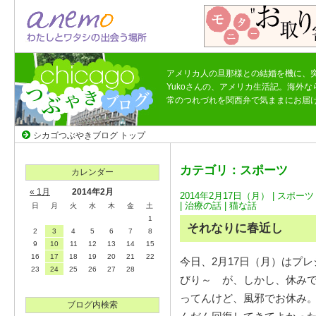
アメリカ人の旦那様との結婚を機に、
Yukoさんの、アメリカ生活記。海外
常のつれづれを関西弁で気ままにお届
シカゴつぶやきブログ トップ
カテゴリ：スポーツ
カレンダー
« 1月
2014年2月
2014年2月17日（月） |
スポーツ
|
治療の話
|
猫な話
日
月
火
水
木
金
土
1
それなりに春近し
2
3
4
5
6
7
8
9
10
11
12
13
14
15
16
17
18
19
20
21
22
今日、2月17日（月）はプ
23
24
25
26
27
28
びり～ が、しかし、休み
ってんけど、風邪でお休み
ブログ内検索