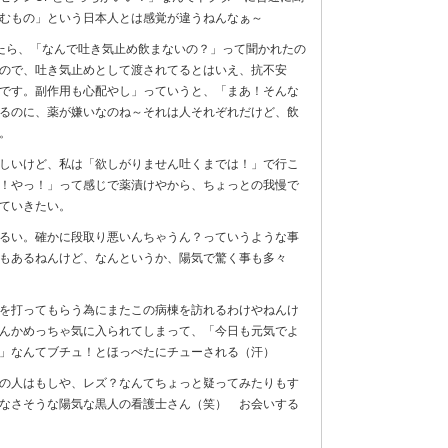
むもの」という日本人とは感覚が違うねんなぁ～
たら、「なんで吐き気止め飲まないの？」って聞かれたの
ので、吐き気止めとして渡されてるとはいえ、抗不安
です。副作用も心配やし」っていうと、「まあ！そんな
るのに、薬が嫌いなのね～それは人それぞれだけど、飲
。
しいけど、私は「欲しがりません吐くまでは！」で行こ
！やっ！」って感じで薬漬けやから、ちょっとの我慢で
ていきたい。
るい。確かに段取り悪いんちゃうん？っていうような事
もあるねんけど、なんというか、陽気で驚く事も多々
を打ってもらう為にまたこの病棟を訪れるわけやねんけ
んかめっちゃ気に入られてしまって、「今日も元気でよ
」なんてブチュ！とほっぺたにチューされる（汗）
の人はもしや、レズ？なんてちょっと疑ってみたりもす
なさそうな陽気な黒人の看護士さん（笑） お会いする