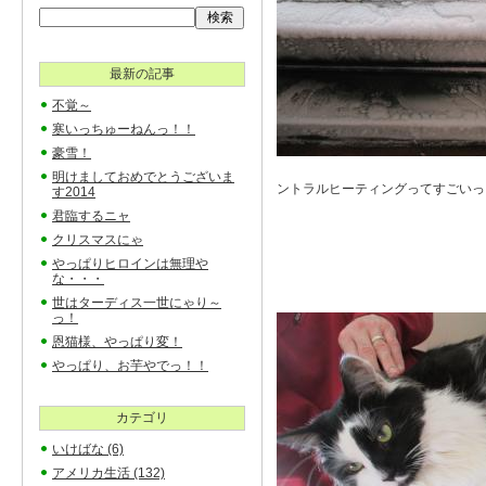
最新の記事
不覚～
寒いっちゅーねんっ！！
豪雪！
明けましておめでとうございま
ントラルヒーティングってすごいっ
す2014
君臨するニャ
クリスマスにゃ
やっぱりヒロインは無理や
な・・・
世はターディス一世にゃり～
っ！
恩猫様、やっぱり変！
やっぱり、お芋やでっ！！
カテゴリ
いけばな
(6)
アメリカ生活
(132)