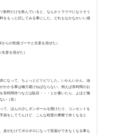
ツ飲料だけを飲んでいると、なんかトラウマになりそう
料をもっと試してみる事にした。どれもなかなかいい感
）
家からの乾燥ゴーヤと生姜を混ぜた）
（生姜を混ぜた）
赤になって、ちょっとピリピリした。いかんいかん、油
がかかる事は極力避けねばならない。例えば長時間のお
を長時間持つなどは駄目・・・とか書いたら、よほど働
ない（笑）
あって、ほんの少しダンボールを開けたり、コンセントを
手袋をしててんけど、こんな程度の摩擦で赤くなると
、皮がむけてボロボロになって投薬ができなくなる事も