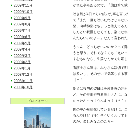
かれた事もあるので、「薬は水で飲
2009年11月
2009年10月
吐き気が4日ぐらい続いた事を言っ
2009年9月
で「まだ一度も吐いたわけじゃない
2009年8月
薬、向精神薬はちょっと控えてるん
2009年7月
しんどい我慢しなくても、楽になれ
2009年6月
んだらいいのよ～」なんて言われた
2009年5月
う～ん、どっちがいいのか？って難
2009年4月
うと思う。それでなくても「えいっ
2009年3月
すむものなら、生姜なんかで対応し
2009年2月
看護士さん達は、みなさん親切で明
2009年1月
は多いし、そのせいで気落ちする事
2008年12月
（＾＾）
2008年11月
2008年10月
例えば投与の翌日は免疫改善の注射
ど、その注射担当看護士さんに、な
かったわ～っ！うんまっ！（＾＾）
プロフィール
世の中が複雑化しているだけに、こ
るんやけど（汗）そういうわけでも
のが、楽しみなこのごろ～