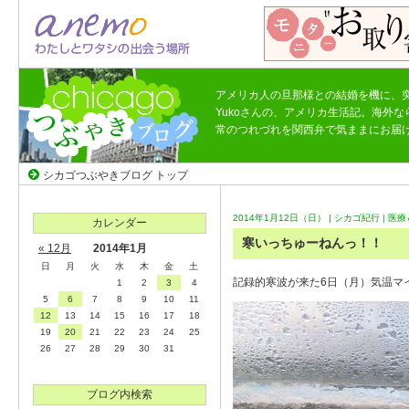
アメリカ人の旦那様との結婚を機に、
Yukoさんの、アメリカ生活記。海外
常のつれづれを関西弁で気ままにお届
シカゴつぶやきブログ トップ
2014年1月12日（日） |
シカゴ紀行
|
医療
カレンダー
寒いっちゅーねんっ！！
« 12月
2014年1月
日
月
火
水
木
金
土
記録的寒波が来た6日（月）気温マイ
1
2
3
4
5
6
7
8
9
10
11
12
13
14
15
16
17
18
19
20
21
22
23
24
25
26
27
28
29
30
31
ブログ内検索