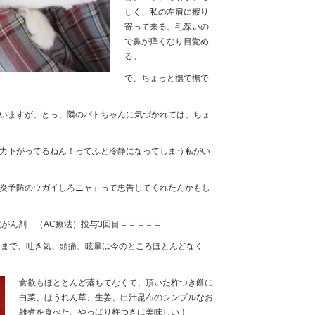
しく、私の左肩に擦り
寄って来る。毛深いの
で鼻が痒くなり目覚め
る。
で、ちょっと撫で撫で
いますが、とっ、隣のパトちゃんに気づかれては、ちょ
力下がってるねん！ってふと冷静になってしまう私がい
炎予防のウガイしろニャ」って忠告してくれたんかもし
がん剤 （AC療法）投与3回目＝＝＝＝＝
さまで、吐き気、頭痛、眩暈は今のところほとんどなく
～
食欲もほととんど落ちてなくて、頂いた杵つき餅に
白菜、ほうれん草、生姜、出汁昆布のシンプルなお
雑煮を食べた。やっぱり杵つきは美味しい！