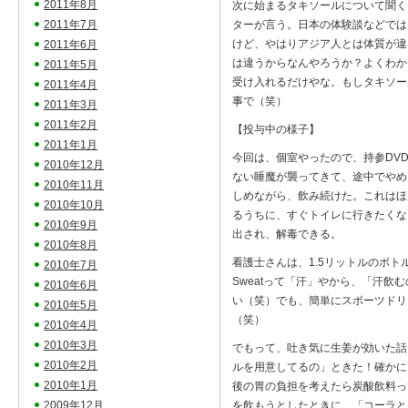
2011年8月
次に始まるタキソールについて聞く
2011年7月
ターが言う。日本の体験談などでは
けど、やはりアジア人とは体質が違
2011年6月
は違うからなんやろうか？よくわか
2011年5月
受け入れるだけやな。もしタキソー
2011年4月
事で（笑）
2011年3月
2011年2月
【投与中の様子】
2011年1月
今回は、個室やったので、持参DV
2010年12月
ない睡魔が襲ってきて、途中でやめ
2010年11月
しめながら、飲み続けた。これはほ
2010年10月
るうちに、すぐトイレに行きたくな
2010年9月
出され、解毒できる。
2010年8月
看護士さんは、1.5リットルのボ
2010年7月
Sweatって「汗」やから、「汗
2010年6月
い（笑）でも、簡単にスポーツドリ
2010年5月
（笑）
2010年4月
2010年3月
でもって、吐き気に生姜が効いた話
2010年2月
ルを用意してるの」ときた！確かに
2010年1月
後の胃の負担を考えたら炭酸飲料っ
2009年12月
を飲もうとしたときに、「コーラと