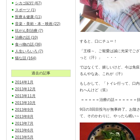
シカゴ紀行
(67)
スポーツ
(1)
医療＆健康
(11)
音楽・美術・本・映画
(22)
抗がん剤治療
(7)
治療の話
(10)
すると、口にチュー！
食べ物の話
(36)
「王様～、ご寵愛は誠に光栄でござ
人生いろいろ
(7)
っと（汗）」 ・・・
猫な話
(164)
ではなくて、嬉しいけど、今は免疫
過去の記事
るんやなあ、これが（汗）
2014年1月
もしかして、「トイレ行って、口内
2013年12月
れへんけど（笑）
2013年11月
＝＝＝＝＝治療の話＝＝＝＝＝＝抗
2013年10月
9日の3回目投与が無事終了。お陰
2013年9月
て、そのかわりに、やったら眠い
2013年8月
2013年7月
2013年6月
2013年5月