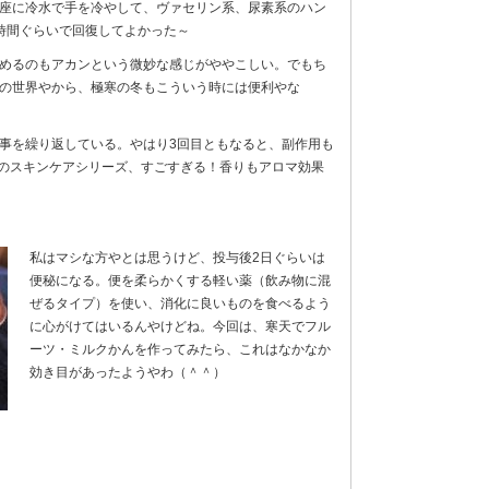
座に冷水で手を冷やして、ヴァセリン系、尿素系のハン
時間ぐらいで回復してよかった～
めるのもアカンという微妙な感じがややこしい。でもち
の世界やから、極寒の冬もこういう時には便利やな
事を繰り返している。やはり3回目ともなると、副作用も
DIのスキンケアシリーズ、すごすぎる！香りもアロマ効果
私はマシな方やとは思うけど、投与後2日ぐらいは
便秘になる。便を柔らかくする軽い薬（飲み物に混
ぜるタイプ）を使い、消化に良いものを食べるよう
に心がけてはいるんやけどね。今回は、寒天でフル
ーツ・ミルクかんを作ってみたら、これはなかなか
効き目があったようやわ（＾＾）