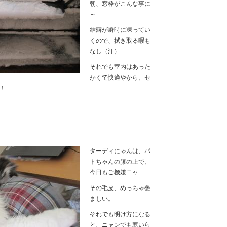
朝、窓枠がこんな事に
～
結露が瞬時に凍ってい
くので、拭き取る暇も
なし（汗）
それでも室内はあった
かくて快適やから、セ
！
ターディにゃんは、パ
トちゃんの膝の上で、
今日もご機嫌ニャ
その毛皮、めっちゃ羨
ましい。
それでも明け方になる
と、ニャンでも寒いら