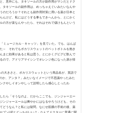
と、意外にも、タキソールの方が副作用がマシだとドク
、タキソールの副作用は、めっちゃえぐいみたいなんや
うのだろうか？それとも副作用対策に用いる薬が日本と
らんけど、私にはどうする事もできへんから、とにかく
ルの方が楽なんやったら、それはそれで儲けもんという
D「ミュージカル・キャッツ」を見ていた。でも、はんぱ
た～ それでもポカリスウェットのペットボトルを抱き
んまに効果があると私は思う。とにかくグビグビ飲んで
るので、アドリアマイシンでオレンジ色になった尿が排
トルの大きさと、ポカリスウェットという商品名が、英語で
飲むのか、アンタ？」みたいなイメージで不思議やったみた
ンクやしイオンやしって説明したら感心しとったわ
したら「そうなのよ、だからここでも、ジンジャーエー
ジンジャーエールは爽やかにはなるやろうけども、その
てどうなん？と私には疑問。なにせ筋腫の手術の後、薬
セブンUPとどっちがいい？」なんてドクターに普通に聞