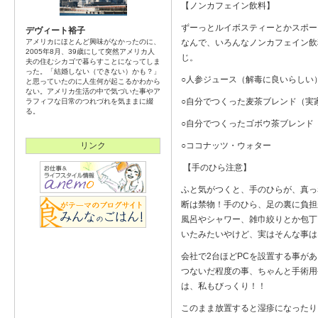
【ノンカフェイン飲料】
ずーっとルイボスティーとかスポー
デヴィート裕子
アメリカにほとんど興味がなかったのに、
なんで、いろんなノンカフェイン飲
2005年8月、39歳にして突然アメリカ人
じ。
夫の住むシカゴで暮らすことになってしま
った。「結婚しない（できない）かも？」
○人参ジュース（解毒に良いらしい
と思っていたのに人生何が起こるかわから
ない。アメリカ生活の中で気づいた事やア
○自分でつくった麦茶ブレンド（実
ラフィフな日常のつれづれを気ままに綴
る。
○自分でつくったゴボウ茶ブレンド
リンク
○ココナッツ・ウォター
【手のひら注意】
ふと気がつくと、手のひらが、真っ
断は禁物！手のひら、足の裏に負担
風呂やシャワー、雑巾絞りとか包丁
いたみたいやけど、実はそんな事は
会社で2台ほどPCを設置する事が
つないだ程度の事、ちゃんと手術用
は、私もびっくり！！
このまま放置すると湿疹になったり