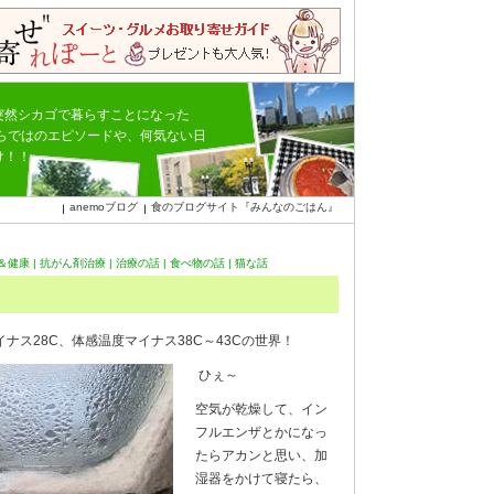
突然シカゴで暮らすことになった
ならではのエピソードや、何気ない日
け！！
anemoブログ
食のブログサイト『みんなのごはん』
＆健康
|
抗がん剤治療
|
治療の話
|
食べ物の話
|
猫な話
ナス28C、体感温度マイナス38C～43Cの世界！
ひぇ～
空気が乾燥して、イン
フルエンザとかになっ
たらアカンと思い、加
湿器をかけて寝たら、