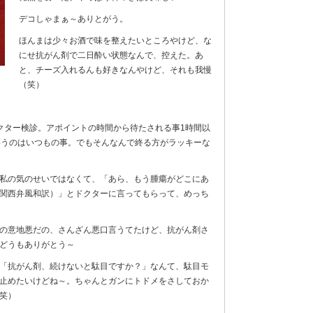
デコしゃまぁ～ありとがう。
ほんまは少々お酒で味を整えたいところやけど、な
にせ抗がん剤で二日酔い状態なんで、控えた。あ
と、チーズ入れるんも好きなんやけど、それも我慢
（笑）
クター検診。アポイントの時間から待たされる事1時間以
いうのはいつもの事。でもそんなんで終る方がラッキーな
私の気のせいではなくて、「あら、もう腫瘍がどこにあ
関西弁風和訳）」とドクターに言ってもらって、めっち
の意地悪だの、さんざん悪口言うてたけど、抗がん剤さ
どうもありがとう～
「抗がん剤、続けないと駄目ですか？」なんて、駄目モ
止めたいけどね～。ちゃんとガンにトドメをさしておか
笑）