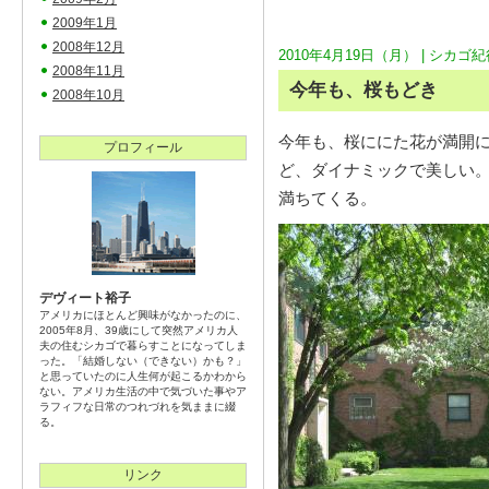
2009年1月
2008年12月
2010年4月19日（月） |
シカゴ紀
2008年11月
今年も、桜もどき
2008年10月
今年も、桜ににた花が満開
プロフィール
ど、ダイナミックで美しい
満ちてくる。
デヴィート裕子
アメリカにほとんど興味がなかったのに、
2005年8月、39歳にして突然アメリカ人
夫の住むシカゴで暮らすことになってしま
った。「結婚しない（できない）かも？」
と思っていたのに人生何が起こるかわから
ない。アメリカ生活の中で気づいた事やア
ラフィフな日常のつれづれを気ままに綴
る。
リンク