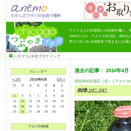
アメリカ人の旦那様との結婚を機に、
Yukoさんの、アメリカ生活記。海外
常のつれづれを関西弁で気ままにお届
シカゴつぶやきブログ トップ
過去の記事： 2010年4月
カレンダー
« 3月
2010年4月
5月 »
2010年4月26日（月） |
アメリカ
日
月
火
水
木
金
土
肉球ぷにぷに
1
2
3
4
5
6
7
8
9
10
11
12
13
14
15
16
17
18
19
20
21
22
23
24
25
26
27
28
29
30
ブログ内検索