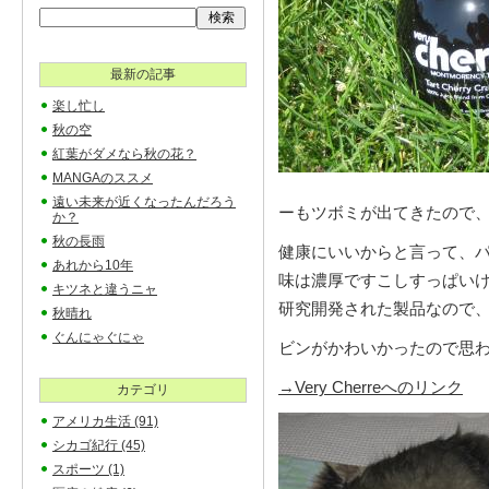
最新の記事
楽し忙し
秋の空
紅葉がダメなら秋の花？
MANGAのススメ
遠い未来が近くなったんだろう
ーもツボミが出てきたので
か？
秋の長雨
健康にいいからと言って、
あれから10年
味は濃厚ですこしすっぱい
キツネと違うニャ
研究開発された製品なので
秋晴れ
ぐんにゃぐにゃ
ビンがかわいかったので思
→Very Cherreへのリンク
カテゴリ
アメリカ生活
(91)
シカゴ紀行
(45)
スポーツ
(1)