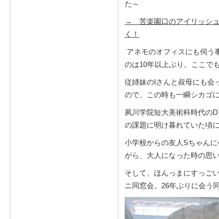
た～
→ 苦楽園口のアイリッシュバー 
く！
アネモのオフィスにも伺う
のは10年以上ぶり。ここで
従姉妹のIさんと叔母にも会
ので、この時も一瞬シカゴ
夙川学院短大美術科時代の
の課題に明け暮れていた頃
小学校からの友人Sちゃん
がら、大人になった時の思
そして、ほんっまにすっご
ニ同窓会。26年ぶりに会う