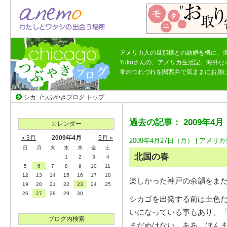
アメリカ人の旦那様との結婚を機に、
Yukoさんの、アメリカ生活記。海外
常のつれづれを関西弁で気ままにお届
シカゴつぶやきブログ トップ
過去の記事： 2009年4月
カレンダー
« 3月
2009年4月
5月 »
2009年4月27日（月） |
アメリカ
日
月
火
水
木
金
土
北国の春
1
2
3
4
5
6
7
8
9
10
11
12
13
14
15
16
17
18
楽しかった神戸の余韻をま
19
20
21
22
23
24
25
26
27
28
29
30
シカゴを出発する前は土色
いになっている事もあり、
ブログ内検索
まだぬけない。ああ、ほん