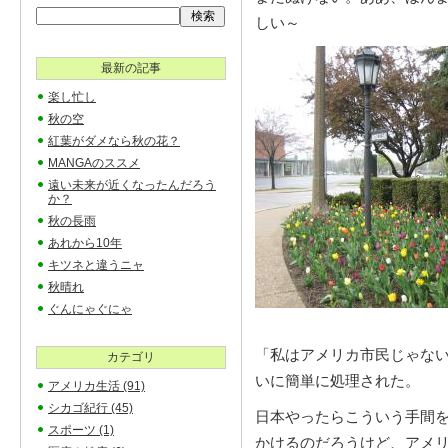
しい～
最新の記事
楽し忙し
秋の空
紅葉がダメなら秋の花？
MANGAのススメ
遠い未来が近くなったんだろう
か？
秋の長雨
あれから10年
キツネと違うニャ
秋晴れ
ぐんにゃぐにゃ
「私はアメリカ市民じゃな
カテゴリ
いに簡単に処理された。
アメリカ生活
(91)
シカゴ紀行
(45)
日本やったらこういう手間
スポーツ
(1)
かけるのだろうけど、アメ