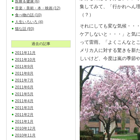
医療＆健康
(6)
集してみて、「行かれへん
音楽・美術・本・映画
(12)
（？）
食べ物の話
(10)
人生いろいろ
(4)
それにしても変な気候・・・
猫な話
(93)
ケアしないと・・・」と気
って雷雨。「よくこんなと
過去の記事
メリカ人に対する驚きを新
2011年11月
しいけど、今度は嵐の季節
2011年10月
2011年9月
2011年8月
2011年7月
2011年6月
2011年5月
2011年4月
2011年3月
2011年2月
2011年1月
2010年12月
2010年11月