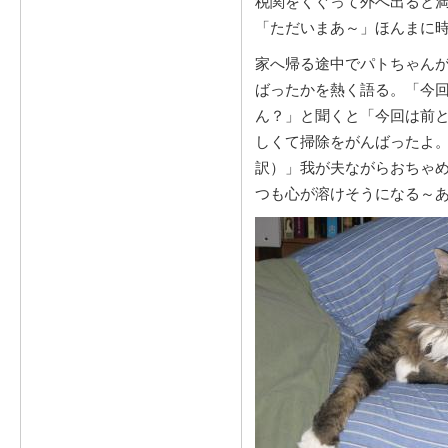
税関をくぐって外へ出ると
「ただいまあ～」ほんまに
家へ帰る途中でパトちゃん
ばったかを熱く語る。「今
ん？」と聞くと「今回は前
しくて掃除をがんばったよ
訳）」我が夫ながらおちゃ
つも心が溶けそうになる～