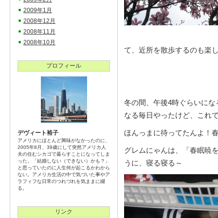
2009年1月
2008年12月
2008年11月
2008年10月
て、近所を散歩するのも楽
プロフィール
冬の間、午後4時ぐらいにな
なる毎日やったけど、これ
ほんっまに待ってたんよ！春
デヴィート裕子
アメリカにほとんど興味がなかったのに、
2005年8月、39歳にして突然アメリカ人
グレムにゃんは、「春眠暁
夫の住むシカゴで暮らすことになってしま
った。「結婚しない（できない）かも？」
うに、寝る寝る～
と思っていたのに人生何が起こるかわから
ない。アメリカ生活の中で気づいた事やア
ラフィフな日常のつれづれを気ままに綴
る。
リンク