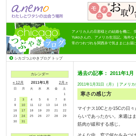
アメリカ人の旦那様との結婚を機に、
Yukoさんの、アメリカ生活記。海外
常のつれづれを関西弁で気ままにお届
シカゴつぶやきブログ トップ
過去の記事： 2011年1月
カレンダー
« 12月
2011年1月
2月 »
2011年1月31日（月） |
アメリカ
日
月
火
水
木
金
土
寒さの感じ方
1
2
3
4
5
6
7
8
9
10
11
12
13
14
15
マイナス10Cとか15Cの
16
17
18
19
20
21
22
らいであったかい。来週は
23
24
25
26
27
28
29
30
31
筋肉が緩和する感じ。
そんな中、窓で何かをみつ