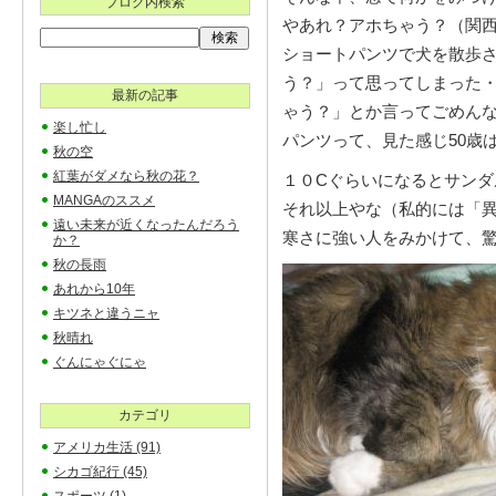
ブログ内検索
やあれ？アホちゃう？（関
ショートパンツで犬を散歩
う？」って思ってしまった
最新の記事
ゃう？」とか言ってごめん
楽し忙し
パンツって、見た感じ50歳
秋の空
紅葉がダメなら秋の花？
１０Cぐらいになるとサン
MANGAのススメ
それ以上やな（私的には「
遠い未来が近くなったんだろう
寒さに強い人をみかけて、
か？
秋の長雨
あれから10年
キツネと違うニャ
秋晴れ
ぐんにゃぐにゃ
カテゴリ
アメリカ生活
(91)
シカゴ紀行
(45)