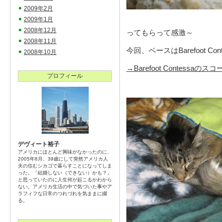
2009年2月
2009年1月
2008年12月
ってもらって感激～
2008年11月
今回、ベースはBarefoot 
2008年10月
→Barefoot Contessaの
プロフィール
デヴィート裕子
アメリカにほとんど興味がなかったのに、
2005年8月、39歳にして突然アメリカ人
夫の住むシカゴで暮らすことになってしま
った。「結婚しない（できない）かも？」
と思っていたのに人生何が起こるかわから
ない。アメリカ生活の中で気づいた事やア
ラフィフな日常のつれづれを気ままに綴
る。