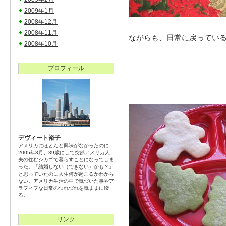
2009年1月
2008年12月
2008年11月
ながらも、日常に戻ってい
2008年10月
プロフィール
デヴィート裕子
アメリカにほとんど興味がなかったのに、
2005年8月、39歳にして突然アメリカ人
夫の住むシカゴで暮らすことになってしま
った。「結婚しない（できない）かも？」
と思っていたのに人生何が起こるかわから
ない。アメリカ生活の中で気づいた事やア
ラフィフな日常のつれづれを気ままに綴
る。
リンク