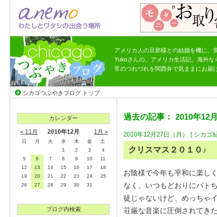
アメリカ人の旦那様との結婚を機に、
Yukoさんの、アメリカ生活記。海外
常のつれづれを関西弁で気ままにお届
シカゴつぶやきブログ トップ
過去の記事： 2010年12
カレンダー
« 11月
2010年12月
1月 »
2010年12月27日（月） |
シカゴ
日
月
火
水
木
金
土
クリスマス２０１０♪
1
2
3
4
5
6
7
8
9
10
11
12
13
14
15
16
17
18
お陰様で今年も平和に楽し
19
20
21
22
23
24
25
なく、いつもどおりにパト
26
27
28
29
30
31
徒じゃないけど、めっちゃ
ブログ内検索
荘厳な音楽に圧倒されてき