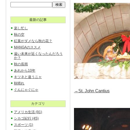
最新の記事
楽し忙し
秋の空
紅葉がダメなら秋の花？
MANGAのススメ
遠い未来が近くなったんだろう
か？
秋の長雨
あれから10年
キツネと違うニャ
秋晴れ
ぐんにゃぐにゃ
→St. John Cantius
カテゴリ
アメリカ生活
(91)
シカゴ紀行
(45)
スポーツ
(1)