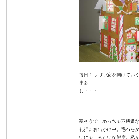
毎日１つづつ窓を開けてい
事多
寒そうで、めっちゃ不機嫌
礼拝にお出かけ中。毛布を
いにゃ」みたいな態度。私