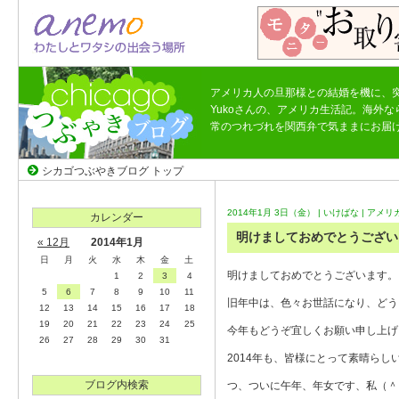
アメリカ人の旦那様との結婚を機に、
Yukoさんの、アメリカ生活記。海外
常のつれづれを関西弁で気ままにお届
シカゴつぶやきブログ トップ
2014年1月 3日（金） |
いけばな
|
アメリ
カレンダー
明けましておめでとうございま
« 12月
2014年1月
日
月
火
水
木
金
土
明けましておめでとうございます。
1
2
3
4
5
6
7
8
9
10
11
旧年中は、色々お世話になり、どう
12
13
14
15
16
17
18
19
20
21
22
23
24
25
今年もどうぞ宜しくお願い申し上げ
26
27
28
29
30
31
2014年も、皆様にとって素晴らし
ブログ内検索
つ、ついに午年、年女です、私（＾