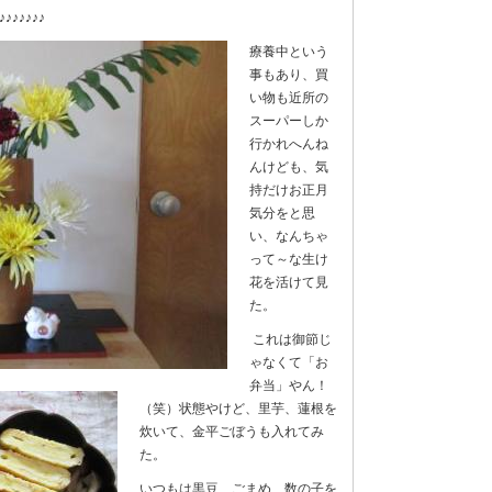
♪♪♪♪♪♪♪
療養中という
事もあり、買
い物も近所の
スーパーしか
行かれへんね
んけども、気
持だけお正月
気分をと思
い、なんちゃ
って～な生け
花を活けて見
た。
これは御節じ
ゃなくて「お
弁当」やん！
（笑）状態やけど、里芋、蓮根を
炊いて、金平ごぼうも入れてみ
た。
いつもは黒豆、ごまめ、数の子を