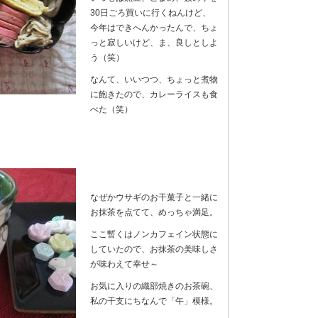
30日ごろ買いに行くねんけど、
今年はできへんかったんで、ちょ
っと寂しいけど、ま、良しとしよ
う（笑）
なんて、いいつつ、ちょっと煮物
に飽きたので、カレーライスも食
べた（笑）
なぜかウサギのお干菓子と一緒に
お抹茶を点てて、めっちゃ満足。
ここ暫くはノンカフェイン状態に
していたので、お抹茶の美味しさ
が味わえて幸せ～
お気に入りの織部焼きのお茶碗、
私の干支にちなんで「午」模様。