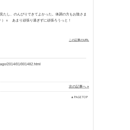
見たし、のんびりできてよかった。体調の方もお陰さま
＾）ｖ あまり頑張り過ぎずに頑張ろうっと！
この記事のURL
icago/2014/01/001482.html
次の記事へ »