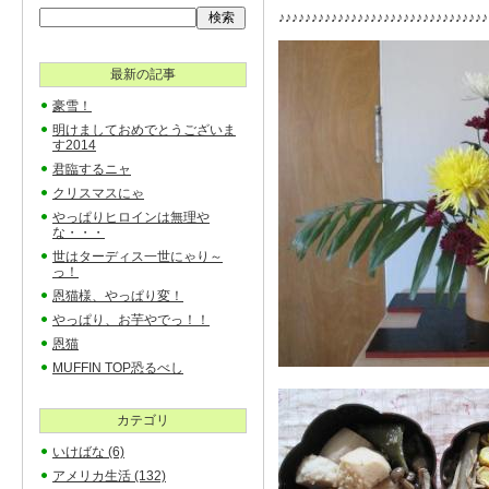
♪♪♪♪♪♪♪♪♪♪♪♪♪♪♪♪♪♪♪♪♪♪♪♪♪♪♪♪♪♪♪♪
最新の記事
豪雪！
明けましておめでとうございま
す2014
君臨するニャ
クリスマスにゃ
やっぱりヒロインは無理や
な・・・
世はターディス一世にゃり～
っ！
恩猫様、やっぱり変！
やっぱり、お芋やでっ！！
恩猫
MUFFIN TOP恐るべし
カテゴリ
いけばな
(6)
アメリカ生活
(132)