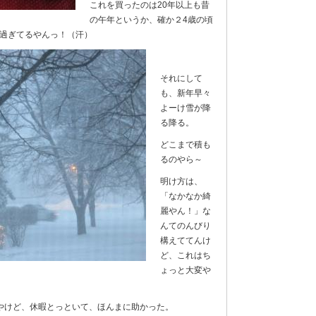
これを買ったのは20年以上も昔
の午年というか、確か２4歳の頃
が過ぎてるやんっ！（汗）
それにして
も、新年早々
よーけ雪が降
る降る。
どこまで積も
るのやら～
明け方は、
「なかなか綺
麗やん！」な
んてのんびり
構えててんけ
ど、これはち
ょっと大変や
やけど、休暇とっといて、ほんまに助かった。