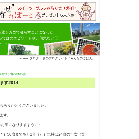
突然シカゴで暮らすことになった
ならではのエピソードや、何気ない日
け！！
anemoブログ
食のブログサイト『みんなのごはん』
カ生活
|
食べ物の話
す2014
もありがとうございました。
ます。
いお年になりますように～
＾）50歳まであと2年（汗）気持は24歳の年女（笑）