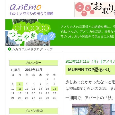
アメリカ人の旦那様との結婚を機に、
Yukoさんの、アメリカ生活記。海外
常のつれづれを関西弁で気ままにお届
シカゴつぶやきブログ トップ
2013年11月11日（月） |
アメリ
カレンダー
MUFFIN TOP恐るべし
« 10月
2013年11月
日
月
火
水
木
金
土
1
2
少しあったかかったな～と
3
4
5
6
7
8
9
は摂氏0度ぐらいの気温。ま
10
11
12
13
14
15
16
17
18
19
20
21
22
23
一週間で、アパートの「秋
24
25
26
27
28
29
30
ブログ内検索