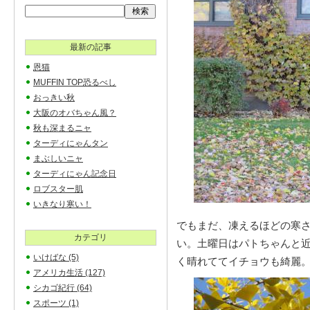
最新の記事
恩猫
MUFFIN TOP恐るべし
おっきい秋
大阪のオバちゃん風？
秋も深まるニャ
ターディにゃんタン
まぶしいニャ
ターディにゃん記念日
ロブスター肌
いきなり寒い！
でもまだ、凍えるほどの寒
カテゴリ
い。土曜日はパトちゃんと
いけばな
(5)
く晴れててイチョウも綺麗
アメリカ生活
(127)
シカゴ紀行
(64)
スポーツ
(1)