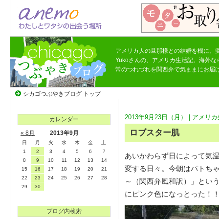
アメリカ人の旦那様との結婚を機に、
Yukoさんの、アメリカ生活記。海外
常のつれづれを関西弁で気ままにお届
シカゴつぶやきブログ トップ
2013年9月23日（月） |
アメリカ
カレンダー
ロブスター肌
« 8月
2013年9月
日
月
火
水
木
金
土
1
2
3
4
5
6
7
あいかわらず日によって気
8
9
10
11
12
13
14
変する日々。今朝はパトち
15
16
17
18
19
20
21
22
23
24
25
26
27
28
～（関西弁風和訳）」とい
29
30
にピンク色になっとった！
ブログ内検索