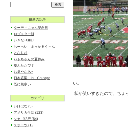
最新の記事
ターディにゃん記念日
ロブスター肌
いきなり寒い！
ちーべい まっかるう～ん
となり村
パトちゃんの夏休み
夏ふたたび？
お盆やなあ~
日本庭園 in Chicago
い。
既に肌寒い
私が笑いすぎたので、ちょ
カテゴリ
いけばな
(5)
アメリカ生活
(123)
シカゴ紀行
(64)
スポーツ
(1)