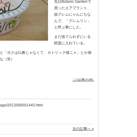
先日Botanic Gardenで
買ったエアプラント、
故グレムにゃんにちな
んで、「グレムリン」
と呼ぶ事にした。
まだ捨てられずにいる
餌皿に入れている。
と「ボクは仏教じゃなくて、カトリック猫ニャ」とか偉
な（笑）
この記事のURL
icago/2013/08/001445.html
次の記事へ »