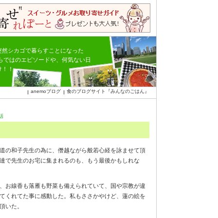
突然シカゴで暮らすことになった
ならではのエピソードや、何気ない日
け！！
anemoブログ
食のブログサイト『みんなのごはん』
話
道の和子先生の為に、僭越ながら般若心経を詠ませて頂
達で先生のお宅に集まれるのも、もう最後かもしれな
、お線香も落雁も野菜も備えられていて、国や宗教が違
てくれてた事に感動した。私もささかやけど、蓮の絵を
て頂いた。