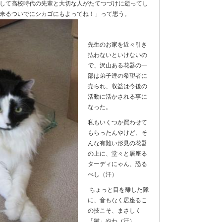
して高校時代の先輩と大切な人がたてつづけに逝ってし
て来るついでにシカゴにもよってね！」って思う。
先生のお家を近々引き
払わないといけないの
で、沢山ある花器の一
部は弟子達の希望者に
売られ、収益は今後の
活動に活かされる事に
なった。
私もいくつか買わせて
もらったんやけど、そ
んな有難い形見の花器
の上に、堂々と居座る
ターディにゃん、恐る
べし（汗）
ちょっと目を離した隙
に、音もなく居座るこ
の技こそ、まさしく
「猫」やわ（汗）