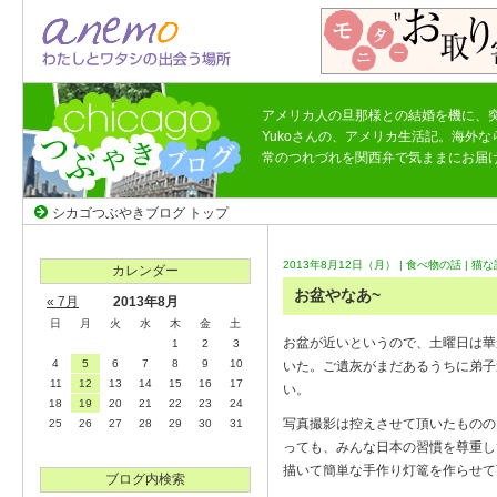
アメリカ人の旦那様との結婚を機に、
Yukoさんの、アメリカ生活記。海外
常のつれづれを関西弁で気ままにお届
シカゴつぶやきブログ トップ
2013年8月12日（月） |
食べ物の話
|
猫な
カレンダー
お盆やなあ~
« 7月
2013年8月
日
月
火
水
木
金
土
お盆が近いというので、土曜日は華
1
2
3
4
5
6
7
8
9
10
いた。ご遺灰がまだあるうちに弟子
11
12
13
14
15
16
17
い。
18
19
20
21
22
23
24
写真撮影は控えさせて頂いたものの
25
26
27
28
29
30
31
っても、みんな日本の習慣を尊重し
描いて簡単な手作り灯篭を作らせ
ブログ内検索