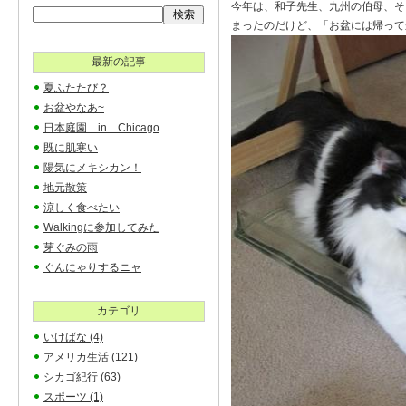
今年は、和子先生、九州の伯母、そ
まったのだけど、「お盆には帰っ
最新の記事
夏ふたたび？
お盆やなあ~
日本庭園 in Chicago
既に肌寒い
陽気にメキシカン！
地元散策
涼しく食べたい
Walkingに参加してみた
芽ぐみの雨
ぐんにゃりするニャ
カテゴリ
いけばな
(4)
アメリカ生活
(121)
シカゴ紀行
(63)
スポーツ
(1)