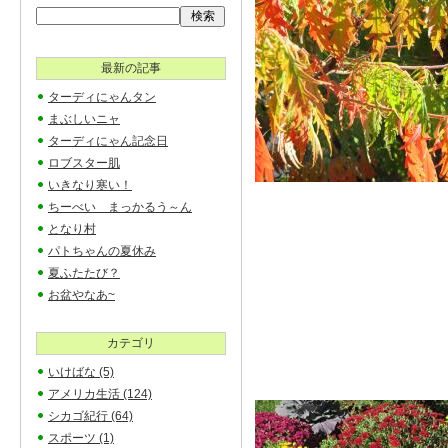
最新の記事
ターディにゃんタン
まぶしいニャ
ターディにゃん記念日
ロブスター肌
いきなり寒い！
ちーべい まっかるう～ん
となり村
パトちゃんの夏休み
夏ふたたび？
お盆やなあ~
カテゴリ
いけばな
(5)
アメリカ生活
(124)
シカゴ紀行
(64)
スポーツ
(1)