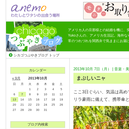
アメリカ人の旦那様との結婚を機に、
Yukoさんの、アメリカ生活記。海外
常のつれづれを関西弁で気ままにお届
シカゴつぶやきブログ トップ
2013年10月 7日（月） |
音楽・
カレンダー
まぶしいニャ
« 9月
2013年10月
日
月
火
水
木
金
土
1
2
3
4
5
ここ3日ぐらい、気温は高め
6
7
8
9
10
11
12
リラ豪雨に備えて、携帯傘
13
14
15
16
17
18
19
20
21
22
23
24
25
26
27
28
29
30
31
ブログ内検索