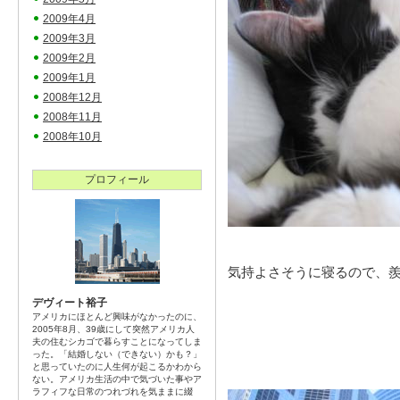
2009年4月
2009年3月
2009年2月
2009年1月
2008年12月
2008年11月
2008年10月
プロフィール
気持よさそうに寝るので、
デヴィート裕子
アメリカにほとんど興味がなかったのに、
2005年8月、39歳にして突然アメリカ人
夫の住むシカゴで暮らすことになってしま
った。「結婚しない（できない）かも？」
と思っていたのに人生何が起こるかわから
ない。アメリカ生活の中で気づいた事やア
ラフィフな日常のつれづれを気ままに綴